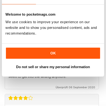
Welcome to pocketmags.com
We use cookies to improve your experience on our
SKEPTIC
website and to show you personalised content, ads and
keeping me saner
recommendations.
thanx
Überprüft 06 Dezember 2020
OK
SKEPTIC
Do not sell or share my personal information
My father used to write for the Skeptic. I just can't
seem to get into the writing anymore.
Überprüft 06 September 2020