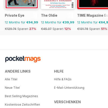
Private Eye
The Oldie
TIME Magazine E
12 Months für
€94,99
12 Months für
€39,99
12 Months für
€64,
€129.74
Sparen
27%
€45.37
Sparen
12%
€131.78
Sparen
51%
ANDERE LINKS
HILFE
Alle Titel
Hilfe & FAQs
Neue Titel
E-Mail-Unterstützung
Best Selling Magazines
VERSCHENKEN
Kostenlose Zeitschriften