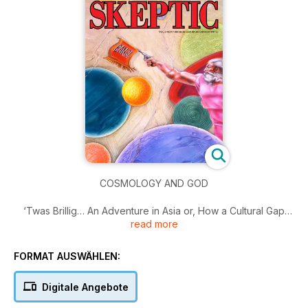
COSMOLOGY AND GOD
‘Twas Brillig… An Adventure in Asia or, How a Cultural Gap
read more
Can Lead to Total Misunderstanding; The Clicker Culture—
How that Handy Little Gadget has Changed the Evening
News; The Day I Met The Wizard: Oz Comes to Kansas;
FORMAT AUSWÄHLEN:
Skeptic News; Skeptics Society Survey; “First of All, Do No
Harm”: A Recovered Memory Therapist Recants—An
Digitale Angebote
Interview With Robin Newsome; Is There Really a
Cosmological Crisis? If the Stars are Older than the Universe