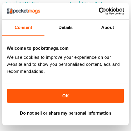
View
|
Add to Cart
View
|
Add to Cart
Consent
Details
About
Welcome to pocketmags.com
We use cookies to improve your experience on our
website and to show you personalised content, ads and
recommendations.
OK
Dicembre 2013 n.189
Buy for
£3.99
Do not sell or share my personal information
View
|
Add to Cart