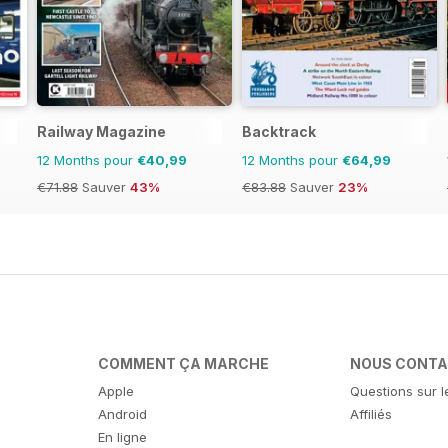
Railway Magazine
Backtrack
12 Months pour
€40,99
12 Months pour
€64,99
€71.88
Sauver
43%
€83.88
Sauver
23%
COMMENT ÇA MARCHE
NOUS CONT
Apple
Questions sur l
Android
Affiliés
En ligne