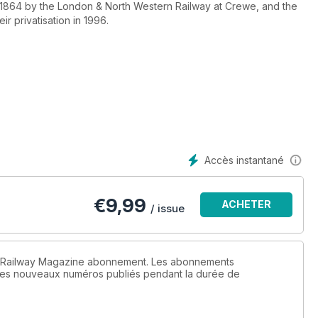
n 1864 by the London & North Western Railway at Crewe, and the
heir privatisation in 1996.
'stink' has been asked the same question: "What do you actually
ts to answer. It covers many aspects of the work, from a BR
melon to declaring an empty coal wagon a confined space; from
uple of seconds to questioning, on chemical grounds, the mental
ils to setting fire to a canal in Derby.
and sometimes downright hilarious story of the railway ‘nuts’ who
re.
Accès instantané
€
9,99
ACHETER
/ issue
un Railway Magazine abonnement. Les abonnements
 les nouveaux numéros publiés pendant la durée de