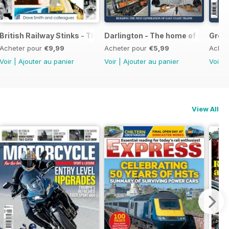
British Railway Stinks - The Last Railway Chemists
Darlington - The home of rail engi
Great
Acheter pour
€9,99
Acheter pour
€5,99
Achet
Voir
|
Ajouter au panier
Voir
|
Ajouter au panier
Voir
|
View All