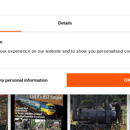
Jun-26
May-26
Acheter pour
€5,99
Acheter pour
€5,99
Voir
|
Ajouter au panier
Voir
|
Ajouter au panier
Details
m
our experience on our website and to show you personalised co
 my personal information
O