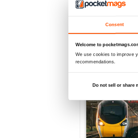
Jul-26
Acheter pour
€5,99
Voir
|
Ajouter au panier
Consent
Welcome to pocketmags.co
SPECIAL EDITIONS
We use cookies to improve y
recommendations.
Do not sell or share