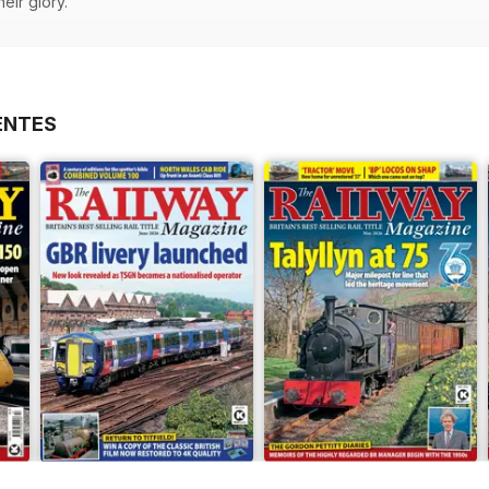
heir glory.
ENTES