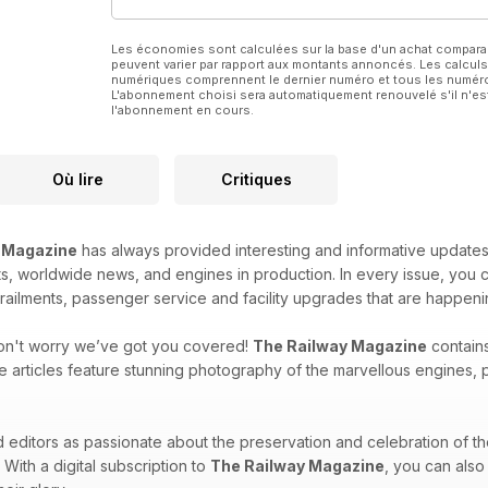
Les économies sont calculées sur la base d'un achat compar
peuvent varier par rapport aux montants annoncés. Les calculs
numériques comprennent le dernier numéro et tous les numéros
L'abonnement choisi sera automatiquement renouvelé s'il n'est
l'abonnement en cours.
Où lire
Critiques
 Magazine
has always provided interesting and informative updates
 worldwide news, and engines in production. In every issue, you c
erailments, passenger service and facility upgrades that are happeni
Don't worry we’ve got you covered!
The Railway Magazine
contains
ese articles feature stunning photography of the marvellous engines, p
d editors as passionate about the preservation and celebration of the
. With a digital subscription to
The Railway Magazine
, you can also