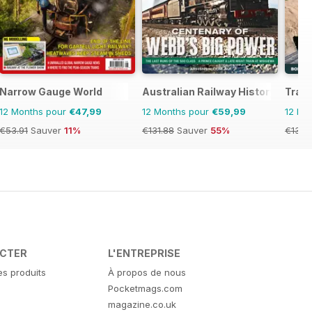
Narrow Gauge World
Australian Railway History
Train
12 Months pour
€47,99
12 Months pour
€59,99
12 Mo
€53.91
Sauver
11%
€131.88
Sauver
55%
€131.
ACTER
L'ENTREPRISE
es produits
À propos de nous
Pocketmags.com
magazine.co.uk