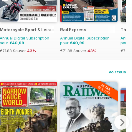
Motorcycle Sport & Leisure
Rail Express
The 
Annual Digital Subscription
Annual Digital Subscription
Annual
pour
€40,99
pour
€40,99
pour
€71.88
Sauver
43%
€71.88
Sauver
43%
€71.8
Voir tous
EXTRA
20% OFF