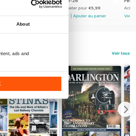
Apr-26
Mar-26
Feb-
Acheter pour
€5,99
Acheter pour
€5,99
Achet
Voir
|
Ajouter au panier
Voir
|
Ajouter au panier
Voir
|
About
Voir tous
ntent, ads and
K