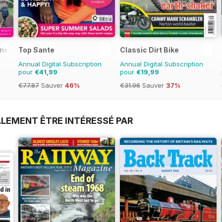
ine
Top Sante
Classic Dirt Bike
Annual Digital Subscription
Annual Digital Subscription
pour
€41,99
pour
€19,99
€77.87
Sauver
46%
€31.96
Sauver
37%
LEMENT ÊTRE INTÉRESSÉ PAR