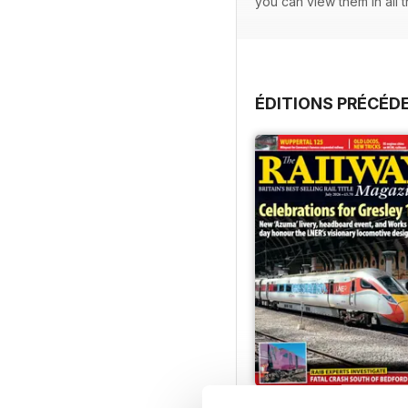
you can view them in all t
ÉDITIONS PRÉCÉD