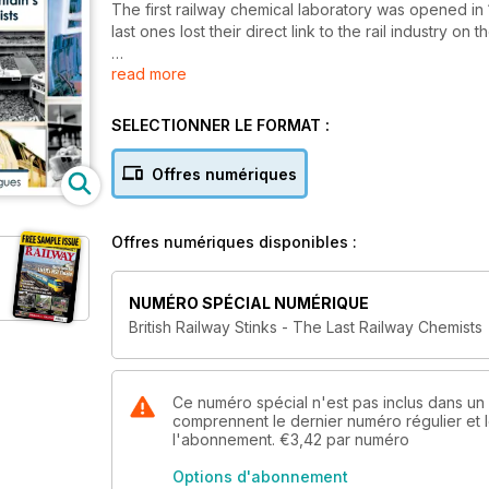
The first railway chemical laboratory was opened i
last ones lost their direct link to the rail industry on t
read more
Whatever their expertise, every railway chemist or 
do"? That is precisely the question this book attemp
chemist going to San Francisco to blow up a water 
SELECTIONNER LE FORMAT :
whitewashing a passenger train, in service, in a co
state of the chairman of British Rail; from gassing weev
Offres numériques
British Railway Stinks tells the unusual, astonishing 
decided what exactly the ‘wrong kind of leaves’ we
Offres numériques disponibles :
NUMÉRO SPÉCIAL NUMÉRIQUE
British Railway Stinks - The Last Railway Chemists
Ce numéro spécial n'est pas inclus dans 
comprennent le dernier numéro régulier et
l'abonnement.
€3,42
par numéro
Options d'abonnement