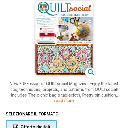
New FREE issue of QUILTsocial Magazine! Enjoy the latest
tips, techniques, projects, and patterns from QUILTsocial!
Includes The picnic bag & tablecloth, Pretty pin cushion,
read more
Sewing borders, 5 stellar features on a new entry level
sewing machine, The super accurate way to make flying
geese quilt blocks, The friendship star block, The 3 most
SELEZIONARE IL FORMATO:
important tips for binding, Do you use these 9 sewing habits?,
2 quilting techniques to improve speed & accuracy, The
Offerte digitali