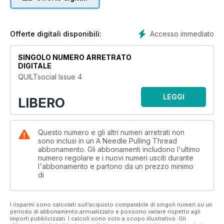
embroidered word and quilting, and much much more!
Accesso immediato
Offerte digitali disponibili:
SINGOLO NUMERO ARRETRATO
DIGITALE
QUILTsocial Issue 4
LEGGI
LIBERO
Questo numero e gli altri numeri arretrati non
sono inclusi in un A Needle Pulling Thread
abbonamento. Gli abbonamenti includono l'ultimo
numero regolare e i nuovi numeri usciti durante
l'abbonamento e partono da un prezzo minimo
di
I risparmi sono calcolati sull'acquisto comparabile di singoli numeri su un
periodo di abbonamento annualizzato e possono variare rispetto agli
importi pubblicizzati. I calcoli sono solo a scopo illustrativo. Gli