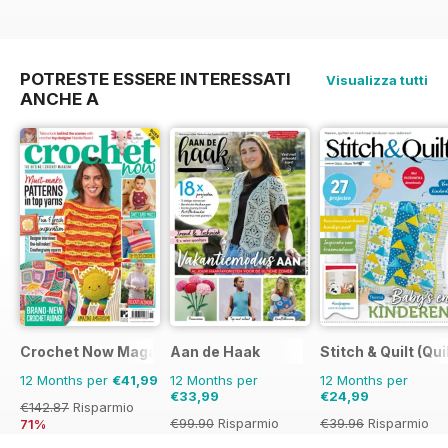
POTRESTE ESSERE INTERESSATI
Visualizza tutti
ANCHE A
Crochet Now Magazine
Aan de Haak
Stitch & Quilt (Qui
12 Months per
€41,99
12 Months per
12 Months per
€33,99
€24,99
€142.87
Risparmio
€99.90
Risparmio
€39.96
Risparmio
71%
66%
37%