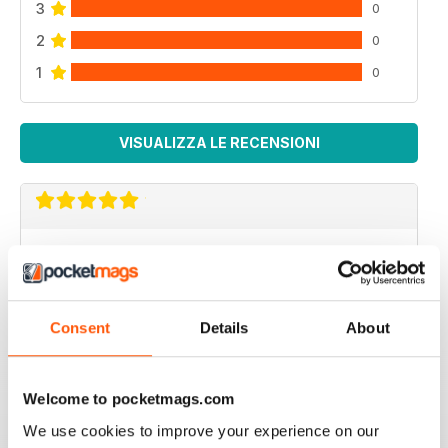
3
0
2
0
1
0
VISUALIZZA LE RECENSIONI
VERY GOOD PHOTOGRAPHY
Excellent quality
Recensito 26 luglio 2019
Consent
Details
About
Welcome to pocketmags.com
LOTS OF GOOD ARTICLES
We use cookies to improve your experience on our
Hundreds of handy tips