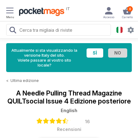
IT
0
Menu
Accesso
Carrello
Attualmente si sta visualizzando la
versione Italy del sito.
Volete passare al vostro sito
locale?
<
Ultima edizione
A Needle Pulling Thread Magazine
QUILTsocial Issue 4 Edizione posteriore
English
16
Recensioni