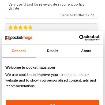
Very useful tool for re-evaluate in current political
climate
Recensito 16 ottobre 2018
EVERY ISSUE IS A TREASURE OF THE FREE
MIND
Consent
Details
About
this magazine should be available in every shop that
sells papers before its too late. the first time I read
something and did not feel lied to and fucked over.
Bravo!
Welcome to pocketmags.com
Recensito 14 gennaio 2015
We use cookies to improve your experience on our
website and to show you personalised content, ads and
recommendations.
SUPERB
Revolutionary. Should be read by everyone. Top-