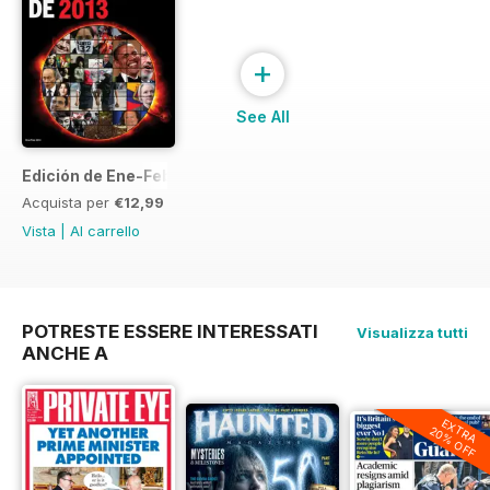
+
See All
Edición de Ene-Feb de 2013
Acquista per
€12,99
Vista
|
Al carrello
POTRESTE ESSERE INTERESSATI
Visualizza tutti
ANCHE A
EXTRA
20% OFF