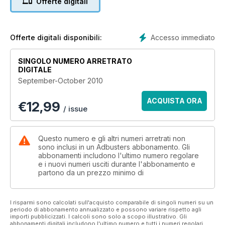
Offerte digitali
● Sam Cooper on the crisis of capitalism
● Blake Sifton on Egypt’s coming rupture
● Bridget Chappell on memories of the Nakba
Accesso immediato
Offerte digitali disponibili:
SINGOLO NUMERO ARRETRATO
DIGITALE
September-October 2010
ACQUISTA ORA
€
12,99
/ issue
Questo numero e gli altri numeri arretrati non
sono inclusi in un Adbusters abbonamento. Gli
abbonamenti includono l'ultimo numero regolare
e i nuovi numeri usciti durante l'abbonamento e
partono da un prezzo minimo di
I risparmi sono calcolati sull'acquisto comparabile di singoli numeri su un
periodo di abbonamento annualizzato e possono variare rispetto agli
importi pubblicizzati. I calcoli sono solo a scopo illustrativo. Gli
abbonamenti digitali includono l'ultimo numero e tutti i numeri regolari