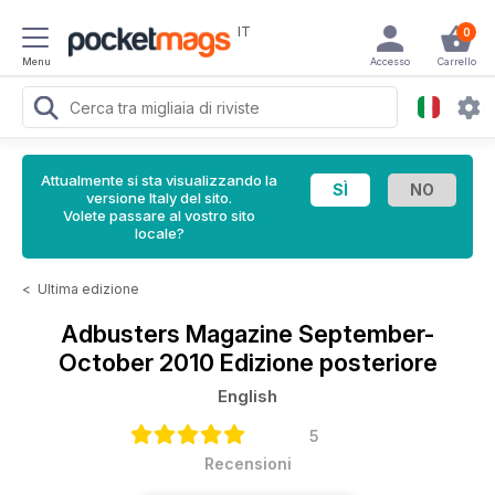
IT
0
Menu
Accesso
Carrello
Attualmente si sta visualizzando la
versione Italy del sito.
Volete passare al vostro sito
locale?
<
Ultima edizione
Adbusters Magazine
September-
October 2010 Edizione posteriore
English
5
Recensioni