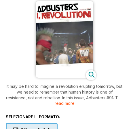
It may be hard to imagine a revolution erupting tomorrow, but
we need to remember that human history is one of
resistance, riot and rebellion. In this issue, Adbusters #91: The
read more
Revolution Issue – I, Revolution, we provide a look back at
history’s greatest struggles as well work from some of today’s
freshest radical thinkers.
SELEZIONARE IL FORMATO:
Also in the issue:
● Richard Neville on Australia’s revolutionary potential