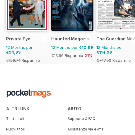
Private Eye
Haunted Magazine
The Guardian Ne
12 Months per
12 Months per
€10,99
12 Months per
€94,99
€114,99
€13.96
Risparmio
21%
€129.74
Risparmio
€747.00
Risparmio
27%
85%
ALTRI LINK
AIUTO
Tutti i titoli
Supporto & FAQ
Nuovi titoli
Assistenza via e-mail