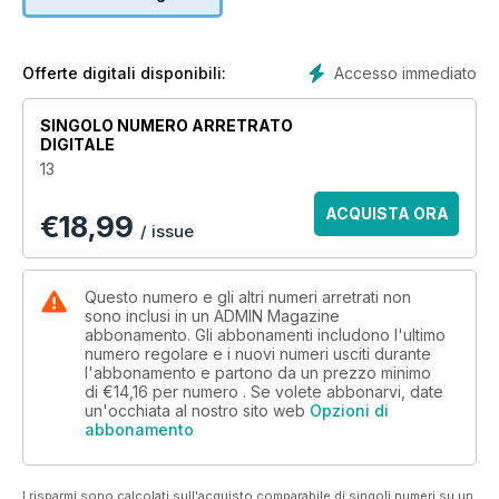
Accesso immediato
Offerte digitali disponibili:
SINGOLO NUMERO ARRETRATO
DIGITALE
13
ACQUISTA ORA
€
18,99
/ issue
Questo numero e gli altri numeri arretrati non
sono inclusi in un ADMIN Magazine
abbonamento. Gli abbonamenti includono l'ultimo
numero regolare e i nuovi numeri usciti durante
l'abbonamento e partono da un prezzo minimo
di
€14,16
per numero . Se volete abbonarvi, date
un'occhiata al nostro sito web
Opzioni di
abbonamento
I risparmi sono calcolati sull'acquisto comparabile di singoli numeri su un