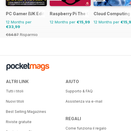
PC Gamer (UK Edition)
Raspberry Pi The Complete Manual
Cloud Computing
12 Months per
12 Months per
€15,99
12 Months per
€15,
€33,99
€64.87
Risparmio
48%
ALTRI LINK
AIUTO
Tutti i titoli
Supporto & FAQ
Nuovi titoli
Assistenza via e-mail
Best Selling Magazines
REGALI
Riviste gratuite
Come funziona il regalo