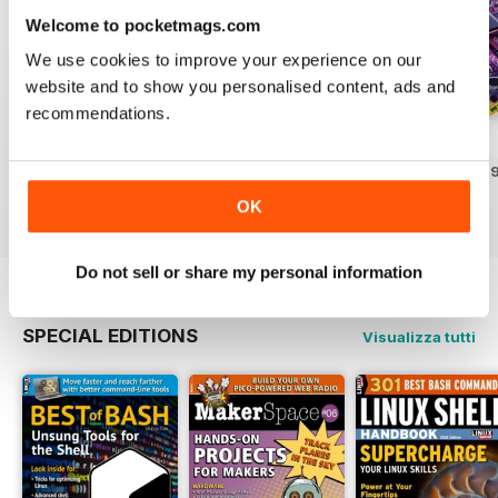
Welcome to pocketmags.com
We use cookies to improve your experience on our
website and to show you personalised content, ads and
recommendations.
May/Jun 2026
Mar/Apr 2026
Jan/Feb 2026
Acquista per
€21,99
Acquista per
€19,99
Acquista per
€21,9
Vista
|
Al carrello
Vista
|
Al carrello
Vista
|
Al carrello
OK
Do not sell or share my personal information
SPECIAL EDITIONS
Visualizza tutti