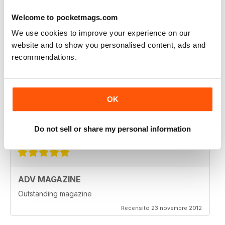
ALWAYS A GOOD READ
Welcome to pocketmags.com
Great magazine for all motorbike enthusiasts
We use cookies to improve your experience on our
Recensito 18 luglio 2019
website and to show you personalised content, ads and
recommendations.
VERY INSPIRING MAGAZINE
OK
Great for all enthusiasts of motorbikes
Do not sell or share my personal information
Recensito 15 luglio 2019
ADV MAGAZINE
Outstanding magazine
Recensito 23 novembre 2012