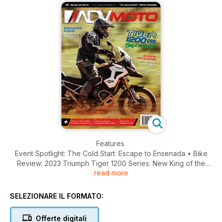
Features
Event Spotlight: The Cold Start: Escape to Ensenada • Bike
Review: 2023 Triumph Tiger 1200 Series: New King of the
read more
Jungle? • American Rally Originals: The Toughest Thing…
Ever
• Bike Build: KTM 1190 Adventure R: A Favorite Gets Better
SELEZIONARE IL FORMATO:
Ride Reports
Offerte digitali