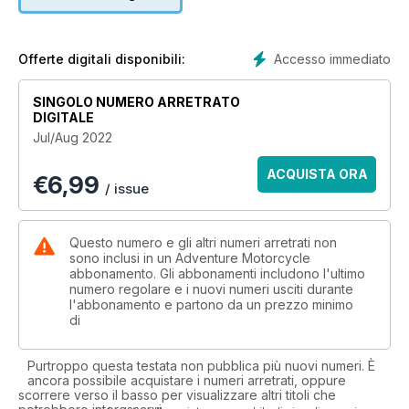
Anecdotes from the Saddle: A Rider’s Anthology • Moto
Adventures in Belize: Women on Wheels vs. the Caribbean
Product Reviews
Accesso immediato
Offerte digitali disponibili:
Touratech Aventuro Carbon 2 helmet • Wolfman Luggage 50L
Zippered Expedition Duffel WP • Big Agnes Larkspur jacket •
SINGOLO NUMERO ARRETRATO
Giant Loop Armadillo portable fuel bladder • USWE CORE 25
DIGITALE
daypack
Jul/Aug 2022
Tuning Up
ACQUISTA ORA
€
6,99
Everything You Need to Know about Riding with Your Big Dog
/ issue
Bike Banter
Which States Have the Best ADV Routes? Why?
Questo numero e gli altri numeri arretrati non
sono inclusi in un Adventure Motorcycle
abbonamento. Gli abbonamenti includono l'ultimo
The Far-Ride
numero regolare e i nuovi numeri usciti durante
Like a Glove
l'abbonamento e partono da un prezzo minimo
di
Book Review
The Topography of Fear by Mathew Sturtevant
Purtroppo questa testata non pubblica più nuovi numeri. È
ancora possibile acquistare i numeri arretrati, oppure
scorrere verso il basso per visualizzare altri titoli che