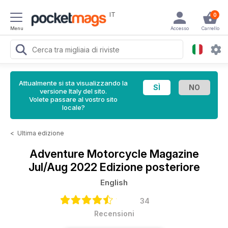
IT
0
Menu
Accesso
Carrello
Attualmente si sta visualizzando la
versione Italy del sito.
Volete passare al vostro sito
locale?
<
Ultima edizione
Adventure Motorcycle Magazine
Jul/Aug 2022 Edizione posteriore
English
34
Recensioni