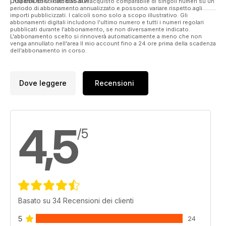
potrebbero interessarvi.
I risparmi sono calcolati sull'acquisto comparabile di singoli numeri su un
periodo di abbonamento annualizzato e possono variare rispetto agli
importi pubblicizzati. I calcoli sono solo a scopo illustrativo. Gli
abbonamenti digitali includono l'ultimo numero e tutti i numeri regolari
pubblicati durante l'abbonamento, se non diversamente indicato.
L'abbonamento scelto si rinnoverà automaticamente a meno che non
venga annullato nell'area Il mio account fino a 24 ore prima della scadenza
dell'abbonamento in corso.
Dove leggere
Recensioni
4,5
/5
Basato su 34 Recensioni dei clienti
5
24