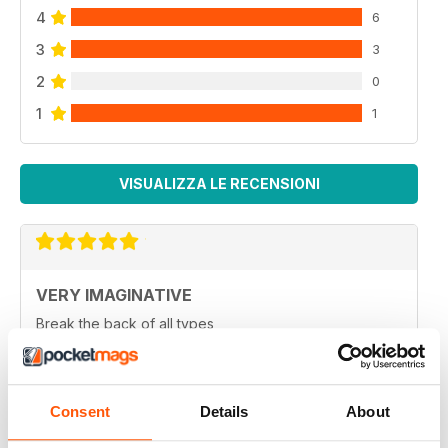
4
6
3
3
2
0
1
1
VISUALIZZA LE RECENSIONI
VERY IMAGINATIVE
Break the back of all types
Recensito 23 luglio 2019
Consent
Details
About