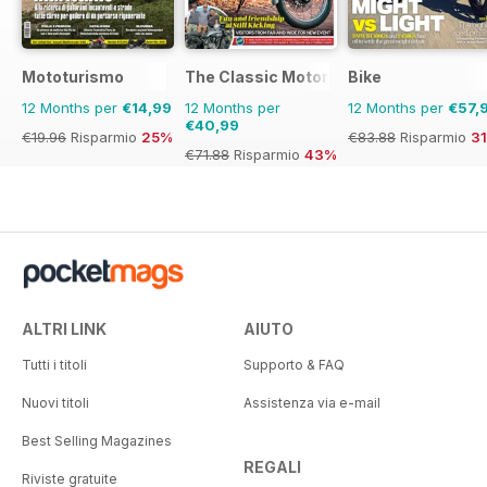
Mototurismo
The Classic MotorCycle
Bike
12 Months per
€14,99
12 Months per
12 Months per
€57,
€40,99
€19.96
Risparmio
25%
€83.88
Risparmio
3
€71.88
Risparmio
43%
ALTRI LINK
AIUTO
Tutti i titoli
Supporto & FAQ
Nuovi titoli
Assistenza via e-mail
Best Selling Magazines
REGALI
Riviste gratuite