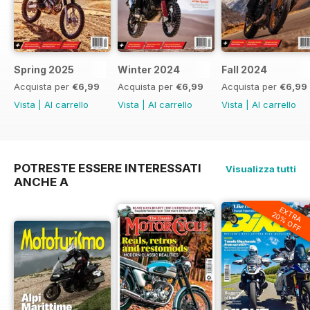
Spring 2025
Winter 2024
Fall 2024
Acquista per
€6,99
Acquista per
€6,99
Acquista per
€6,99
Vista
|
Al carrello
Vista
|
Al carrello
Vista
|
Al carrello
POTRESTE ESSERE INTERESSATI
Visualizza tutti
ANCHE A
EXTRA
20% OFF