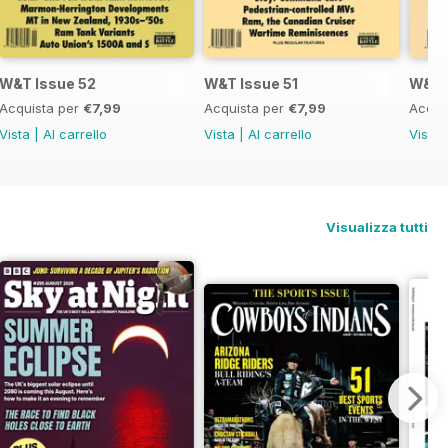
W&T Issue 52
W&T Issue 51
W&T 
Acquista per
€7,99
Acquista per
€7,99
Acqui
Vista
|
Al carrello
Vista
|
Al carrello
Vista
Visualizza tutti