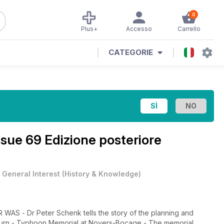
0
Plus+
Accesso
Carrello
CATEGORIE
ssue 69 Edizione posteriore
•
General Interest
(
History & Knowledge
)
S - Dr Peter Schenk tells the story of the planning and
 Return - Typhoon Memorial at Noyers-Bocage - The memorial