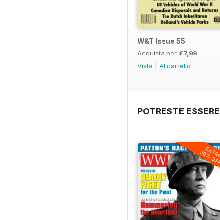
W&T Issue 55
Acquista per
€7,99
Vista
|
Al carrello
POTRESTE ESSERE
EXTR
20% OF