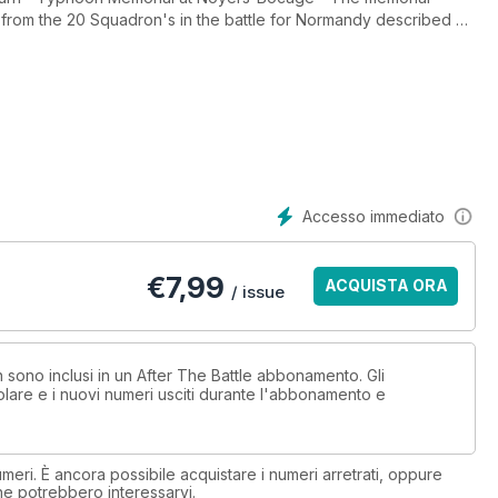
t from the 20 Squadron's in the battle for Normandy described by
e - Cricket the American Way - The wartime use of Melbourne
n. Preservation - Return to Mementos of the Mighty - Larry S.
table wartime servicemen. War Film - The Remaking of Memphis
classic wartime film featuring the Eighth Air Force in Britain.
Accesso immediato
€
7,99
ACQUISTA ORA
/ issue
n sono inclusi in un After The Battle abbonamento. Gli
lare e i nuovi numeri usciti durante l'abbonamento e
eri. È ancora possibile acquistare i numeri arretrati, oppure
 che potrebbero interessarvi.