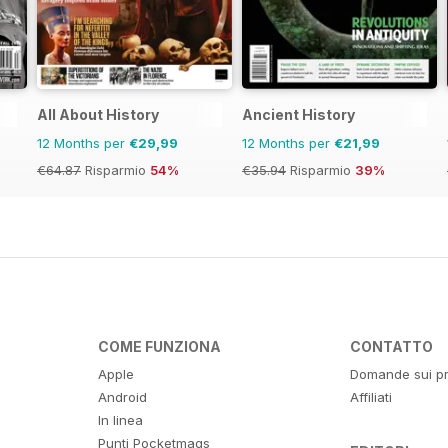
All About History
Ancient History
12 Months per
€29,99
12 Months per
€21,99
€64.87
Risparmio
54%
€35.94
Risparmio
39%
COME FUNZIONA
CONTATTO
Apple
Domande sui pr
Android
Affiliati
In linea
Punti Pocketmags