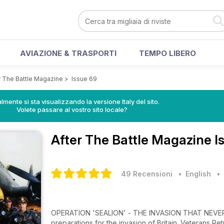
AVIAZIONE & TRASPORTI
TEMPO LIBERO
r The Battle Magazine
>
Issue 69
lmente si sta visualizzando la versione Italy del sito.
Volete passare al vostro sito locale?
After The Battle Magazine
I
49 Recensioni
• English
OPERATION 'SEALION' - THE INVASION THAT NEVER WA
preparations for the invasion of Britain. Veterans