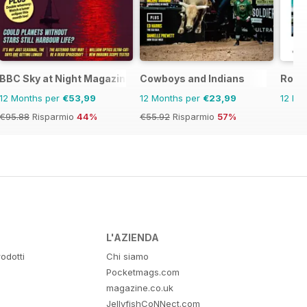
BBC Sky at Night Magazine
Cowboys and Indians
Robb 
12 Months per
€53,99
12 Months per
€23,99
12 Mo
€95.88
Risparmio
44%
€55.92
Risparmio
57%
L'AZIENDA
odotti
Chi siamo
Pocketmags.com
magazine.co.uk
JellyfishCoNNect.com