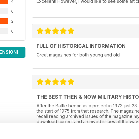
Excellent! However, I would like to see some artic
4
0
2
0
FULL OF HISTORICAL INFORMATION
ENSIONI
Great magazines for both young and old
THE BEST THEN & NOW MILITARY HIST
After the Battle began as a project in 1973 just 2
the start of 1975 from that research. The magazine
recall reading archived issues of the magazine m
download current and archived issues all the way 
WW2, it is predominately a WW2 history magazine 