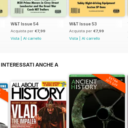
W&T Issue 54
W&T Issue 53
Acquista per
€7,99
Acquista per
€7,99
Vista
|
Al carrello
Vista
|
Al carrello
 INTERESSATI ANCHE A
EXTRA
20% OFF
A
F