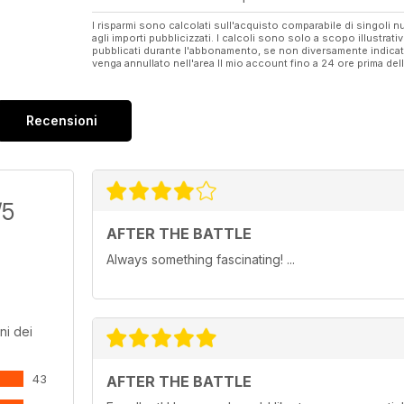
I risparmi sono calcolati sull'acquisto comparabile di singoli
agli importi pubblicizzati. I calcoli sono solo a scopo illustrati
pubblicati durante l'abbonamento, se non diversamente indic
venga annullato nell'area Il mio account fino a 24 ore prima d
Recensioni
/5
AFTER THE BATTLE
Always something fascinating! ...
ni dei
43
AFTER THE BATTLE