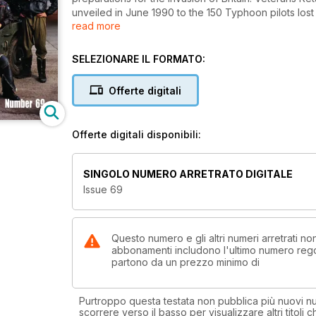
unveiled in June 1990 to the 150 Typhoon pilots los
read more
one of the pilots, Denis Sweeting. It Happened Her
Cricket Ground in Australia described by David Gree
Tabor's collection of military memorabilia from no
SELEZIONARE IL FORMATO:
Belle - Roger Freeman ferrets out the remaking of the 
Offerte digitali
Offerte digitali disponibili:
SINGOLO NUMERO ARRETRATO DIGITALE
Issue 69
Questo numero e gli altri numeri arretrati no
abbonamenti includono l'ultimo numero rego
partono da un prezzo minimo di
Purtroppo questa testata non pubblica più nuovi num
scorrere verso il basso per visualizzare altri titoli