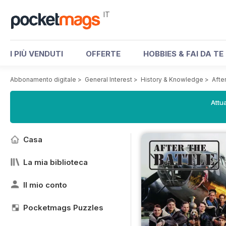
IT
I PIÙ VENDUTI
OFFERTE
HOBBIES & FAI DA TE
Abbonamento digitale
>
General Interest
>
History & Knowledge
>
Afte
Attua
Casa
La mia biblioteca
Il mio conto
Pocketmags Puzzles