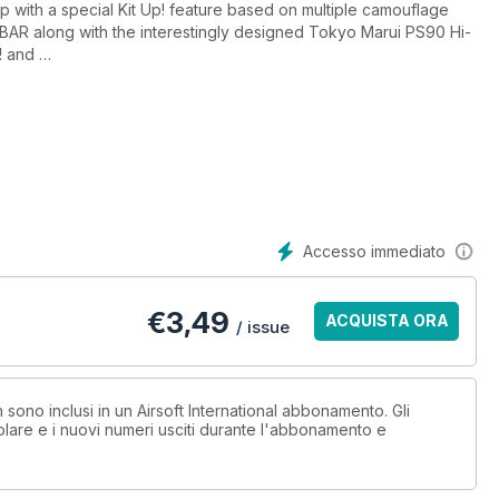
rp with a special Kit Up! feature based on multiple camouflage
 BAR along with the interestingly designed Tokyo Marui PS90 Hi-
a! and
e quick time. All this and more in this issue of Ai.
Accesso immediato
€
3,49
ACQUISTA ORA
/ issue
n sono inclusi in un Airsoft International abbonamento. Gli
lare e i nuovi numeri usciti durante l'abbonamento e