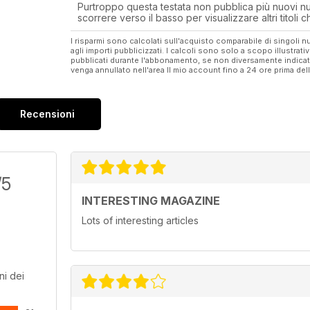
Purtroppo questa testata non pubblica più nuovi num
scorrere verso il basso per visualizzare altri titoli
I risparmi sono calcolati sull'acquisto comparabile di singoli
agli importi pubblicizzati. I calcoli sono solo a scopo illustrati
pubblicati durante l'abbonamento, se non diversamente indic
venga annullato nell'area Il mio account fino a 24 ore prima d
Recensioni
/5
INTERESTING MAGAZINE
Lots of interesting articles
ni dei