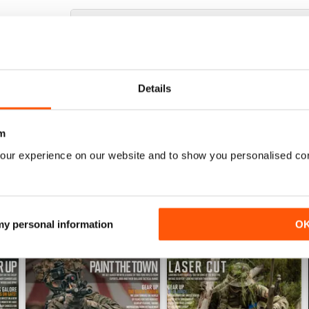
WEAPONS ONLY
Interesting if you are a gun into easiest uses for 
Details
m
our experience on our website and to show you personalised co
 my personal information
O