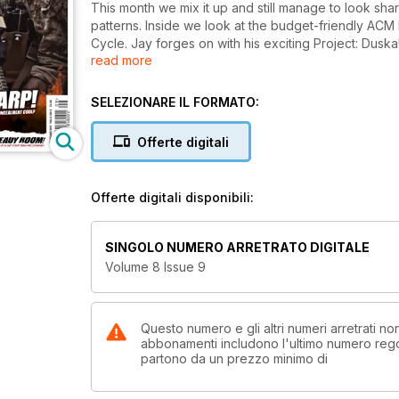
This month we mix it up and still manage to look sha
patterns. Inside we look at the budget-friendly ACM
Cycle. Jay forges on with his exciting Project: Dusk
read more
Jack teaches you how to fix your 40mm shells in doubl
SELEZIONARE IL FORMATO:
Offerte digitali
Offerte digitali disponibili:
SINGOLO NUMERO ARRETRATO DIGITALE
Volume 8 Issue 9
Questo numero e gli altri numeri arretrati no
abbonamenti includono l'ultimo numero rego
partono da un prezzo minimo di