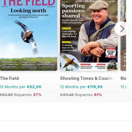
The Field
Shooting Times & Country
North
12 Months per
€52,99
12 Months per
€119,99
12 Mo
€83.88
Risparmio
37%
€311.48
Risparmio
61%