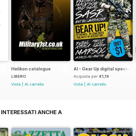
Helikon catalogue
AI - Gear Up digital special
LIBERO
Acquista per
€1,19
Vista
|
Al carrello
Vista
|
Al carrello
 INTERESSATI ANCHE A