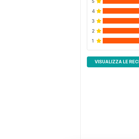
5
4
3
2
1
VISUALIZZA LE REC