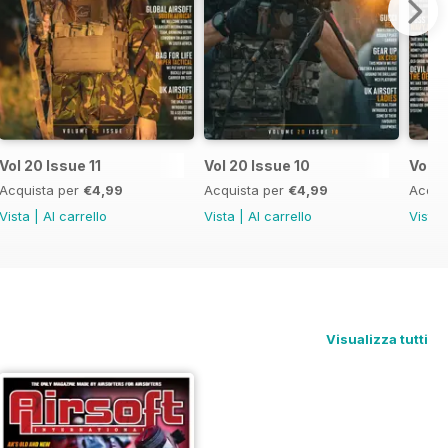
Vol 20 Issue 11
Vol 20 Issue 10
Vol 2
Acquista per
€4,99
Acquista per
€4,99
Acqui
Vista
|
Al carrello
Vista
|
Al carrello
Vista
Visualizza tutti