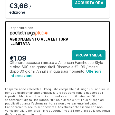
ACQUISTA ORA
€3,66
/
edizione
Disponibile con
ABBONAMENTO ALLA LETTURA
ILLIMITATA
PROVA 1 MESE
€1.09
Ottenere
accesso illimitato
a American Farmhouse Style
e oltre 600 altri grandi titoli. Rinnova a €11,99 / mese
dopo 30 giorni. Annulla in qualsiasi momento.
Ulteriori
informazioni
I risparmi sono calcolati sull'acquisto comparabile di singoli numeri su un
periodo di abbonamento annualizzato e possono variare rispetto agli
importi pubblicizzati. I calcoli sono solo a scopo illustrativo. Gli
abbonamenti digitali includono l'ultimo numero e tutti i numeri regolari
pubblicati durante l'abbonamento, se non diversamente indicato.
L'abbonamento scelto si rinnoverà automaticamente a meno che non
venga annullato nell'area Il mio account fino a 24 ore prima della scadenza
dell'abbonamento in corso.