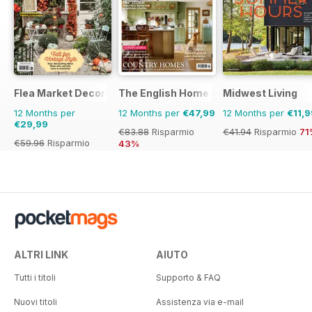
Flea Market Decor
The English Home
Midwest Living
12 Months per
12 Months per
€47,99
12 Months per
€11,9
€29,99
€83.88
Risparmio
€41.94
Risparmio
71
€59.96
Risparmio
43%
50%
ALTRI LINK
AIUTO
Tutti i titoli
Supporto & FAQ
Nuovi titoli
Assistenza via e-mail