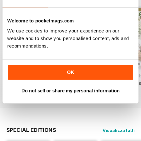
Welcome to pocketmags.com
We use cookies to improve your experience on our
website and to show you personalised content, ads and
recommendations.
OK
2026-07 (AFS Jun/Jul)
2026-05 (AFS Apr/May)
2026-03 (AFS Feb
Acquista per
€12,99
Acquista per
€12,99
Acquista per
€12,9
Do not sell or share my personal information
Vista
|
Al carrello
Vista
|
Al carrello
Vista
|
Al carrello
SPECIAL EDITIONS
Visualizza tutti