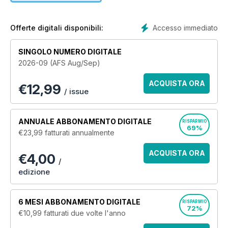
aspirational layouts and loads of vintage collectibles.
American Farmhouse Style features tips, tricks and tours to
Accesso immediato
Offerte digitali disponibili:
give you an inside look into the style and architecture, and
help you reach your own decorating goals. We’ll show you
SINGOLO NUMERO DIGITALE
the myriad potentials for farmhouse style, including flea
2026-09 (AFS Aug/Sep)
market, modern, traditional, barnyard and country cottage.
ACQUISTA ORA
€
12,99
In every issue, you’ll get:
/ issue
• Inspiring house tours
• Easy DIY projects
• Essential farmhouse decorating basics
ANNUALE
ABBONAMENTO DIGITALE
RISPARMIO
• Renovation advice
69%
€23,99
fatturati annualmente
• Shopping guides
• Seasonal entertaining ideas
ACQUISTA ORA
€4,00
Come join us for this rodeo!
/
edizione
6 MESI
ABBONAMENTO DIGITALE
RISPARMIO
72%
€10,99
fatturati due volte l'anno