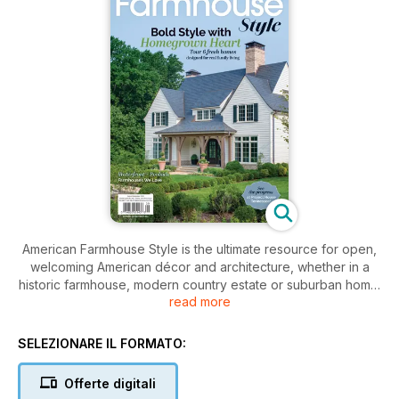
American Farmhouse Style is the ultimate resource for open,
welcoming American décor and architecture, whether in a
historic farmhouse, modern country estate or suburban home.
read more
More people are turning away from the fast-paced city
aesthetic to tried-and-true American décor. From
SELEZIONARE IL FORMATO:
sophisticated, modern farmhouses to rustic dwellings and
weekend getaways, rural country style is far from cluttered or
Offerte digitali
rundown—this classic look has bright, clean interiors,