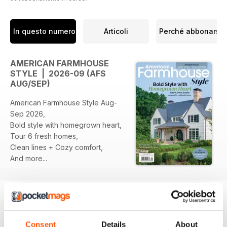
In questo numero
Articoli
Perché abbonarsi
AMERICAN FARMHOUSE
STYLE | 2026-09 (AFS
AUG/SEP)
American Farmhouse Style Aug-
Sep 2026,
Bold style with homegrown heart,
Tour 6 fresh homes,
Clean lines + Cozy comfort,
And more...
EDIZIONI INDIETRO
Visualizza tutti
Consent
Details
About