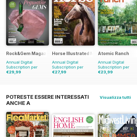
Rock&Gem Magazine
Horse Illustrated Magazine
Atomic Ranch
Annual Digital
Annual Digital
Annual Digital
Subscription per
Subscription per
Subscription per
€29,99
€27,99
€23,99
€79.90
Risparmio
€41.94
Risparmio
33%
€71.94
Risparmio
6
62%
POTRESTE ESSERE INTERESSATI
Visualizza tutti
ANCHE A