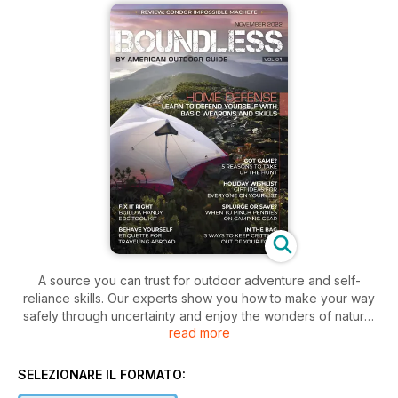
A source you can trust for outdoor adventure and self-
reliance skills. Our experts show you how to make your way
safely through uncertainty and enjoy the wonders of nature.
read more
Get step-by step tutorials on survival skills, off-grid camping,
hiking, hunting, fishing, and more. Plus, get gear reviews from
seasoned outdoorsmen who understand what you need
SELEZIONARE IL FORMATO:
when you hit the road or the trail.