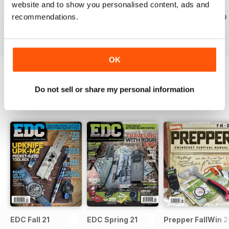
website and to show you personalised content, ads and
October 2022
September 2022
August 2022
recommendations.
Acquista per
€5,99
Acquista per
€5,99
Acquista per
€5,99
Vista
|
Al carrello
Vista
|
Al carrello
Vista
|
Al carrello
OK
Do not sell or share my personal information
SPECIAL EDITIONS
Visualizza tutti
EDC Fall 21
EDC Spring 21
Prepper FallWin 