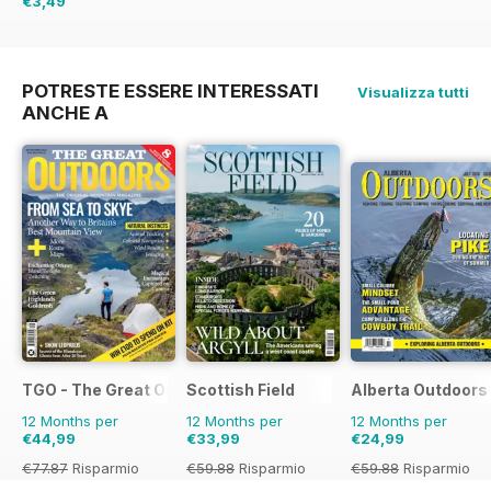
€3,49
POTRESTE ESSERE INTERESSATI
Visualizza tutti
ANCHE A
TGO - The Great Outdoors Magazine
Scottish Field
Alberta Outdoors
12 Months per
12 Months per
12 Months per
€44,99
€33,99
€24,99
€77.87
Risparmio
€59.88
Risparmio
€59.88
Risparmio
42%
43%
58%