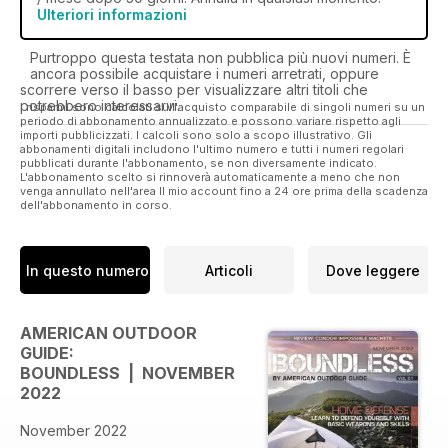
Ulteriori informazioni
Purtroppo questa testata non pubblica più nuovi numeri. È
ancora possibile acquistare i numeri arretrati, oppure
scorrere verso il basso per visualizzare altri titoli che
potrebbero interessarvi.
I risparmi sono calcolati sull'acquisto comparabile di singoli numeri su un
periodo di abbonamento annualizzato e possono variare rispetto agli
importi pubblicizzati. I calcoli sono solo a scopo illustrativo. Gli
abbonamenti digitali includono l'ultimo numero e tutti i numeri regolari
pubblicati durante l'abbonamento, se non diversamente indicato.
L'abbonamento scelto si rinnoverà automaticamente a meno che non
venga annullato nell'area Il mio account fino a 24 ore prima della scadenza
dell'abbonamento in corso.
In questo numero
Articoli
Dove leggere
AMERICAN OUTDOOR
GUIDE:
BOUNDLESS | NOVEMBER
2022
November 2022