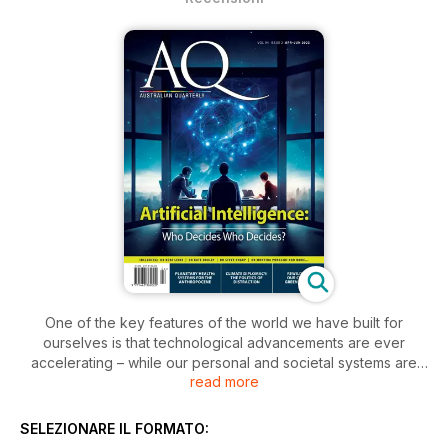
One of the key features of the world we have built for
ourselves is that technological advancements are ever
accelerating – while our personal and societal systems are
read more
slower to advance.
This also means that the challenges we face are multi-valent
SELEZIONARE IL FORMATO:
and coming at us even faster.