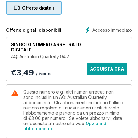
Offerte digitali
This edition is largely about rejecting simplification and
rebutting binary options. For example, human health and the
environment have generally been dealt with as two distinct
areas of development – yet there are deep causal dynamics
Accesso immediato
Offerte digitali disponibili:
between them. As such it’s great to have Montira Pongsiri
leading the issue on the concept of ‘Planetary Health’.
SINGOLO NUMERO ARRETRATO
DIGITALE
Likewise, emissions reduction has been elevated as the
AQ: Australian Quarterly 94.2
panacea to climate change, yet stripping the goal of its
political and historical context ultimately puts it closer to
ACQUISTA ORA
€
3,49
failure. Kate Dooley takes us through the details of COP27.
/ issue
Similarly, Steve Sharp draws our eyes to the Pacific, to
discuss the structural issues that are undermining current and
Questo numero e gli altri numeri arretrati non
future initiatives for a just transition.
sono inclusi in un AQ: Australian Quarterly
abbonamento. Gli abbonamenti includono l'ultimo
numero regolare e i nuovi numeri usciti durante
No person or problem is an island. If we can master the
l'abbonamento e partono da un prezzo minimo
synergies at these intersections then we might just meet the
di
€3,00
per numero . Se volete abbonarvi, date
agendas we have set for ourselves.
un'occhiata al nostro sito web
Opzioni di
abbonamento