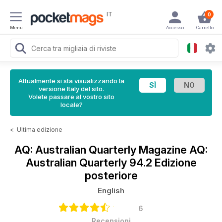
IT
0
Menu
Accesso
Carrello
Attualmente si sta visualizzando la
versione Italy del sito.
Volete passare al vostro sito
locale?
<
Ultima edizione
AQ: Australian Quarterly Magazine
AQ:
Australian Quarterly 94.2 Edizione
posteriore
English
6
Recensioni