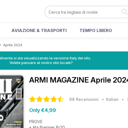
AVIAZIONE & TRASPORTI
TEMPO LIBERO
>
Aprile 2024
lmente si sta visualizzando la versione Italy del sito.
Volete passare al vostro sito locale?
ARMI MAGAZINE
Aprile 202
98 Recensioni
• Italian
•
Only €4,99
PROVE
• Ata Brenner Br20