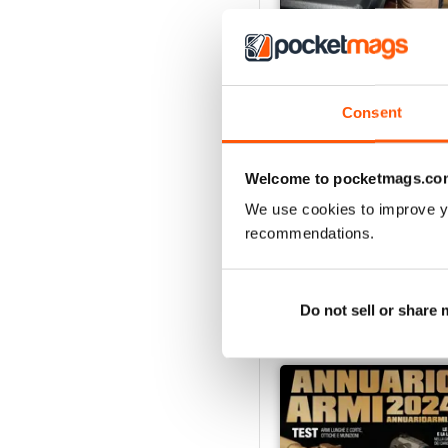
Consent
Luglio 2026
Acquista per
€4,99
Welcome to pocketmags.co
Vista
|
Al carrello
We use cookies to improve y
recommendations.
Do not sell or share
SPECIAL EDITIONS