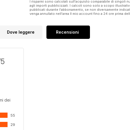
I risparmi sono calcolati sull'acquisto comparabile di singoli
agli importi pubblicizzati. I calcoli sono solo a scopo illustrati
pubblicati durante l'abbonamento, se non diversamente indic
venga annullato nell'area Il mio account fino a 24 ore prima d
Dove leggere
Recensioni
/5
ni dei
55
29