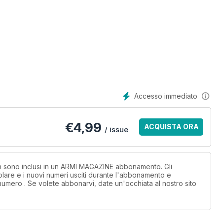
Accesso immediato
Carabinieri
€
4,99
ACQUISTA ORA
/ issue
non sono inclusi in un ARMI MAGAZINE abbonamento. Gli
lare e i nuovi numeri usciti durante l'abbonamento e
numero . Se volete abbonarvi, date un'occhiata al nostro sito