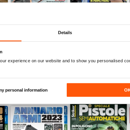
Details
Giuigno 2026
Maggio 2026
Acquista per
€4,99
Acquista per
€4,99
m
Vista
|
Al carrello
Vista
|
Al carrello
our experience on our website and to show you personalised co
 my personal information
O