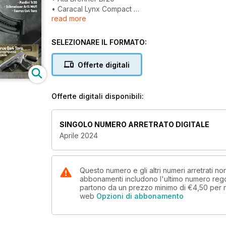
• Caracal Lynx Compact
read more
• Pardini Tr20
• Schmeisser Ar15 M4Fl
• Taurus Gx4 Toro
SELEZIONARE IL FORMATO:
REPORTAGE
200 novità presentate alle fiere Eos e Iwa
Offerte digitali
EX – ORDINANZE
Walther Vg1 cal. 7,92x57,
l’arma della disperazione
Offerte digitali disponibili:
ESCLUSIVA
Il 7° e il 13° Reggimento della 2ª Brigata Mobile dei 
ATTUALITÀ
SINGOLO NUMERO ARRETRATO DIGITALE
Armi versate allo Stato,
Aprile 2024
il “caso” Australia
Questo numero e gli altri numeri arretrati 
abbonamenti includono l'ultimo numero rego
partono da un prezzo minimo di
€4,50
per 
web
Opzioni di abbonamento