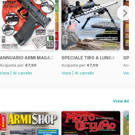
atiche
ANNUARIO ARMI MAGAZINE 2022
SPECIALE TIRO A LUNGA DISTAN
SPEC
Acquista per
€7,99
Acquista per
€7,99
Acqui
Vista
|
Al carrello
Vista
|
Al carrello
Vista
View All