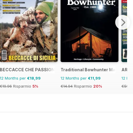
BECCACCE CHE PASSIONE
Traditional Bowhunter Magazine
ARMI
12 Months per
€18,99
12 Months per
€11,99
12 Mo
€19.96
Risparmio
5%
€14.94
Risparmio
20%
€59.8