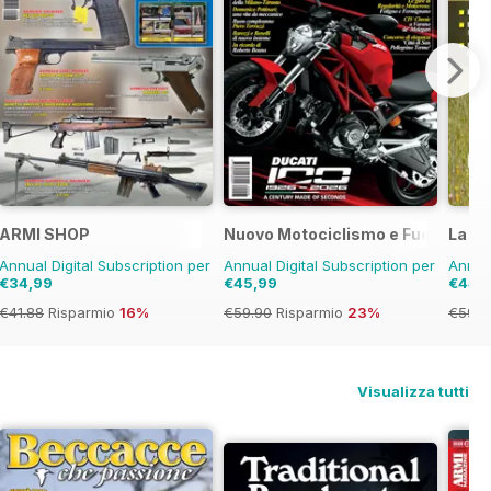
ARMI SHOP
Nuovo Motociclismo e Fuoristrad
La Ga
Annual Digital Subscription per
Annual Digital Subscription per
Annual
€34,99
€45,99
€44,
€41.88
Risparmio
16%
€59.90
Risparmio
23%
€59.8
Visualizza tutti