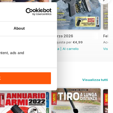
About
Aprile 2026
Marzo 2026
Febb
Acquista per
€4,99
Acquista per
€4,99
Acqui
Vista
|
Al carrello
Vista
|
Al carrello
Vista
ntent, ads and
K
Visualizza tutti