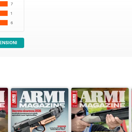
7
1
6
ENSIONI