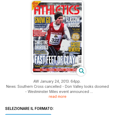
AW January 24, 2013. 64pp.
News: Southern Cross cancelled - Don Valley looks doomed
- Westminster Miles event announced
read more
Young Athlete: Hurdler Sawa Yamakawa
Spotlight: Christine Ohuruogu - Caster Semenya
Action: McCain cross country from Cardiff
SELEZIONARE IL FORMATO:
Performance: How Charlie Grice trains