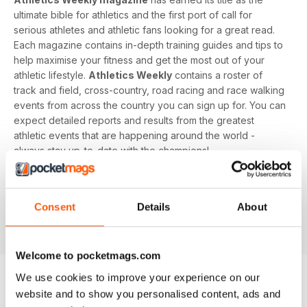
ultimate bible for athletics and the first port of call for
serious athletes and athletic fans looking for a great read.
Each magazine contains in-depth training guides and tips to
help maximise your fitness and get the most out of your
athletic lifestyle.
Athletics Weekly
contains a roster of
track and field, cross-country, road racing and race walking
events from across the country you can sign up for. You can
expect detailed reports and results from the greatest
athletic events that are happening around the world -
always stay up-to-date with the champions!
Whether you're a keen athlete, a professional or even a
newbie to your sport of choice,
Athletics Weekly
is the
Consent
Details
About
interesting and informative read that’ll help maximise your
potential as an athlete.
Welcome to pocketmags.com
We use cookies to improve your experience on our
website and to show you personalised content, ads and
EDIZIONI INDIETRO
Visualizza tutti