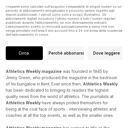
I risparmi sono calcolati sull'acquisto comparabile di singoli numeri su un
periodo di abbonamento annualizzato e possono variare rispetto agli
importi pubblicizzati. I calcoli sono solo a scopo illustrativo. Gli
abbonamenti digitali includono l'ultimo numero e tutti i numeri regolari
pubblicati durante l'abbonamento, se non diversamente indicato.
L'abbonamento scelto si rinnoverà automaticamente a meno che non
venga annullato nell'area Il mio account fino a 24 ore prima della scadenza
dell'abbonamento in corso.
Circa
Perché abbonarsi
Dove leggere
Athletics Weekly magazine
was founded in 1945 by
Jimmy Green, who produced the magazine in the bedroom
of his bungalow in Kent. Ever since then,
Athletics Weekly
has been dedicated to bringing its readers the highest
quality news from the world of athletics. The journalists at
Athletics Weekly
have always prided themselves for
being at the coal face of sports - interviewing athletes and
coaches at all the top events, as well as the smaller ones.
Athletics Weekly magazine
has earned its title as the