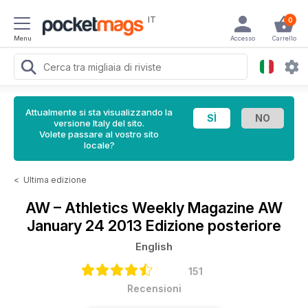
IT
0
Menu
Accesso
Carrello
Attualmente si sta visualizzando la
versione Italy del sito.
Volete passare al vostro sito
locale?
<
Ultima edizione
AW – Athletics Weekly Magazine
AW
January 24 2013 Edizione posteriore
English
151
Recensioni