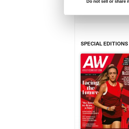
Acquista per
€9,99
Do not sell or share
Vista
|
Al carrello
SPECIAL EDITIONS