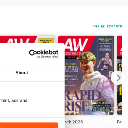
Visualizza tutti
About
ntent, ads and
April 2026
March 2026
Febr