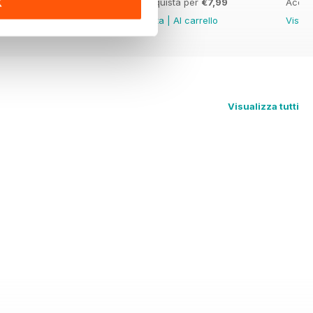
Acquista per
€7,99
Acquista per
€7,99
Acqui
K
Vista
|
Al carrello
Vista
|
Al carrello
Vista
Visualizza tutti