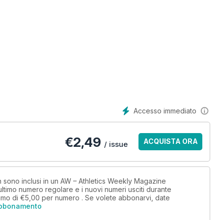
Accesso immediato
€
2,49
ACQUISTA ORA
/ issue
on sono inclusi in un AW – Athletics Weekly Magazine
timo numero regolare e i nuovi numeri usciti durante
imo di
€5,00
per numero . Se volete abbonarvi, date
abbonamento