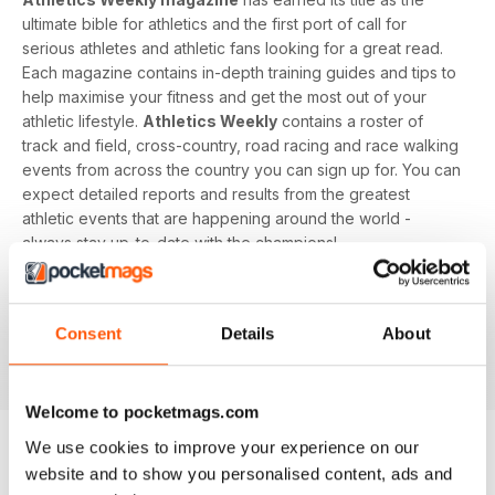
ultimate bible for athletics and the first port of call for
serious athletes and athletic fans looking for a great read.
Each magazine contains in-depth training guides and tips to
help maximise your fitness and get the most out of your
athletic lifestyle.
Athletics Weekly
contains a roster of
track and field, cross-country, road racing and race walking
events from across the country you can sign up for. You can
expect detailed reports and results from the greatest
athletic events that are happening around the world -
always stay up-to-date with the champions!
Whether you're a keen athlete, a professional or even a
newbie to your sport of choice,
Athletics Weekly
is the
Consent
Details
About
interesting and informative read that’ll help maximise your
potential as an athlete.
Welcome to pocketmags.com
We use cookies to improve your experience on our
website and to show you personalised content, ads and
EDIZIONI INDIETRO
Visualizza tutti