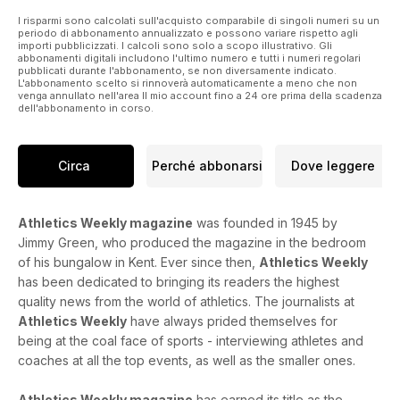
I risparmi sono calcolati sull'acquisto comparabile di singoli numeri su un
periodo di abbonamento annualizzato e possono variare rispetto agli
importi pubblicizzati. I calcoli sono solo a scopo illustrativo. Gli
abbonamenti digitali includono l'ultimo numero e tutti i numeri regolari
pubblicati durante l'abbonamento, se non diversamente indicato.
L'abbonamento scelto si rinnoverà automaticamente a meno che non
venga annullato nell'area Il mio account fino a 24 ore prima della scadenza
dell'abbonamento in corso.
Circa
Perché abbonarsi
Dove leggere
Athletics Weekly magazine
was founded in 1945 by
Jimmy Green, who produced the magazine in the bedroom
of his bungalow in Kent. Ever since then,
Athletics Weekly
has been dedicated to bringing its readers the highest
quality news from the world of athletics. The journalists at
Athletics Weekly
have always prided themselves for
being at the coal face of sports - interviewing athletes and
coaches at all the top events, as well as the smaller ones.
Athletics Weekly magazine
has earned its title as the