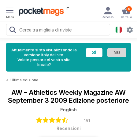
IT
0
Menu
Accesso
Carrello
Attualmente si sta visualizzando la
versione Italy del sito.
Volete passare al vostro sito
locale?
<
Ultima edizione
AW – Athletics Weekly Magazine
AW
September 3 2009 Edizione posteriore
English
151
Recensioni