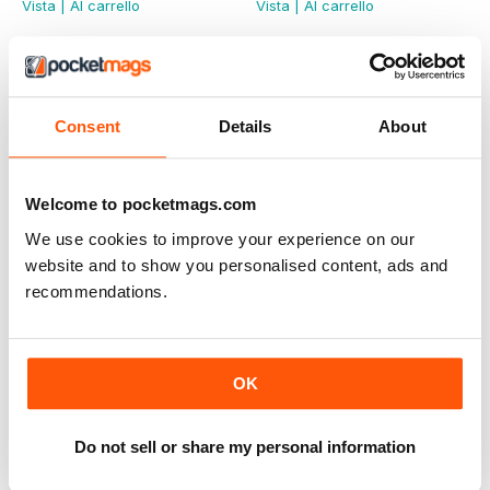
Vista
|
Al carrello
Vista
|
Al carrello
Consent
Details
About
Welcome to pocketmags.com
We use cookies to improve your experience on our
website and to show you personalised content, ads and
recommendations.
Jul - Aug 24
May - Jun 24
Buy for
€5,99
Buy for
€5,99
OK
Vista
|
Al carrello
Vista
|
Al carrello
Do not sell or share my personal information