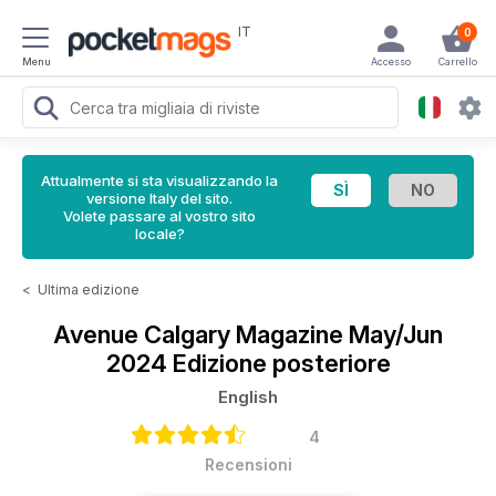
IT
0
Menu
Accesso
Carrello
Attualmente si sta visualizzando la
versione Italy del sito.
Volete passare al vostro sito
locale?
<
Ultima edizione
Avenue Calgary Magazine
May/Jun
2024 Edizione posteriore
English
4
Recensioni