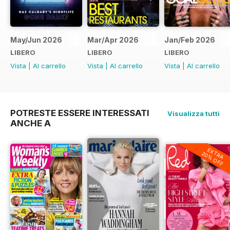
May/Jun 2026
Mar/Apr 2026
Jan/Feb 2026
LIBERO
LIBERO
LIBERO
Vista
|
Al carrello
Vista
|
Al carrello
Vista
|
Al carrello
POTRESTE ESSERE INTERESSATI
Visualizza tutti
ANCHE A
EXTRA
20% OFF