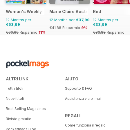
Woman's Weekly
Marie Claire Australia
Red
12 Months per
12 Months per
€37,99
12 Months per
€53,99
€33,99
€41.88
Risparmio
9%
€60.69
Risparmio
11%
€83.88
Risparmio
59%
ALTRI LINK
AIUTO
Tutti i titoli
Supporto & FAQ
Nuovi titoli
Assistenza via e-mail
Best Selling Magazines
REGALI
Riviste gratuite
Come funziona il regalo
Pocketmags Blog