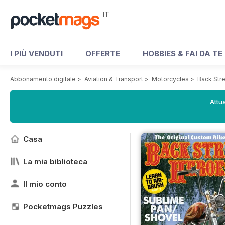
IT
I PIÙ VENDUTI
OFFERTE
HOBBIES & FAI DA TE
Abbonamento digitale
>
Aviation & Transport
>
Motorcycles
>
Back Str
Attua
Casa
La mia biblioteca
Il mio conto
Pocketmags Puzzles