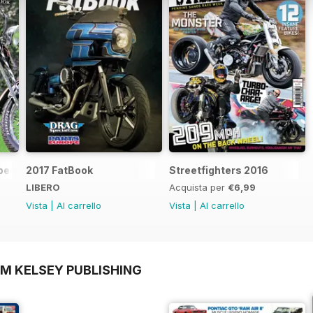
ecial Edition - Free
2017 FatBook
Streetfighters 2016
LIBERO
Acquista per
€6,99
Vista
|
Al carrello
Vista
|
Al carrello
OM KELSEY PUBLISHING