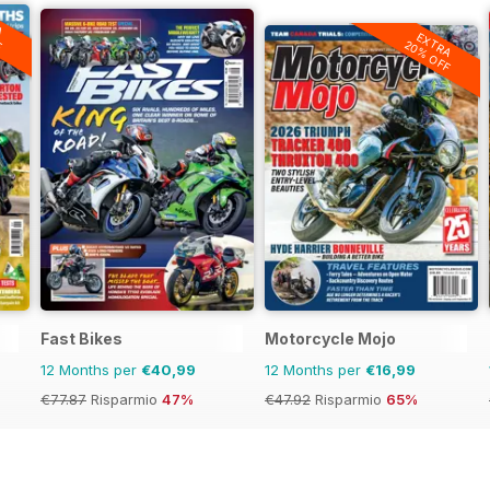
A
F
EXTRA
20% OFF
Fast Bikes
Motorcycle Mojo
12 Months per
€40,99
12 Months per
€16,99
€77.87
Risparmio
47%
€47.92
Risparmio
65%