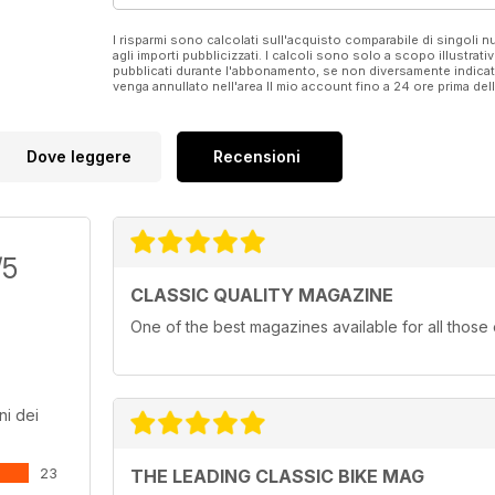
I risparmi sono calcolati sull'acquisto comparabile di singoli
agli importi pubblicizzati. I calcoli sono solo a scopo illustrati
pubblicati durante l'abbonamento, se non diversamente indic
venga annullato nell'area Il mio account fino a 24 ore prima d
Dove leggere
Recensioni
/5
CLASSIC QUALITY MAGAZINE
One of the best magazines available for all those
ni dei
23
THE LEADING CLASSIC BIKE MAG