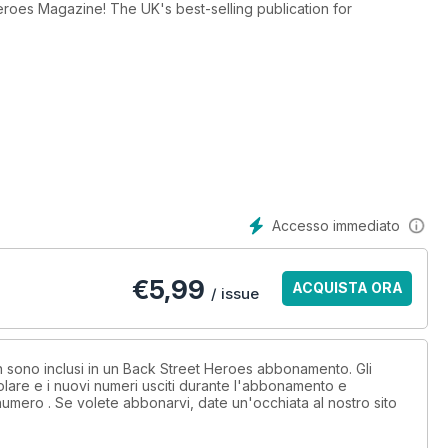
roes Magazine! The UK's best-selling publication for
om bike features galore, products, great articles to peruse and
Accesso immediato
€
5,99
ACQUISTA ORA
/ issue
on sono inclusi in un Back Street Heroes abbonamento. Gli
lare e i nuovi numeri usciti durante l'abbonamento e
numero . Se volete abbonarvi, date un'occhiata al nostro sito