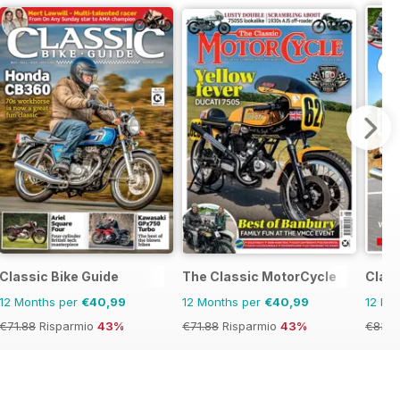
Classic Bike Guide
The Classic MotorCycle
Class
12 Months per
€40,99
12 Months per
€40,99
12 Mo
€71.88
Risparmio
43%
€71.88
Risparmio
43%
€83.8