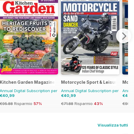
Kitchen Garden Magazine
Motorcycle Sport & Leisure
Mode
Annual Digital Subscription per
Annual Digital Subscription per
Annual
€40,99
€40,99
€45,
€95.88
Risparmio
57%
€71.88
Risparmio
43%
€95.8
Visualizza tutti