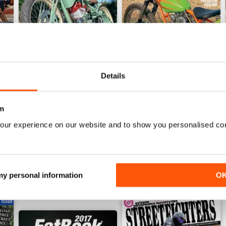
Details
Jul-26
Jun-26
Acquista per
€5,99
Acquista per
€5,99
m
Vista
|
Al carrello
Vista
|
Al carrello
our experience on our website and to show you personalised co
 my personal information
O