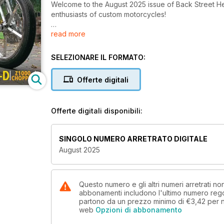
Welcome to the August 2025 issue of Back Street He
enthusiasts of custom motorcycles!
read more
Inside this issue: Your bikes, events coverage, cust
much, much more!
SELEZIONARE IL FORMATO:
Offerte digitali
Offerte digitali disponibili:
SINGOLO NUMERO ARRETRATO DIGITALE
August 2025
Questo numero e gli altri numeri arretrati n
abbonamenti includono l'ultimo numero rego
partono da un prezzo minimo di
€3,42
per 
web
Opzioni di abbonamento