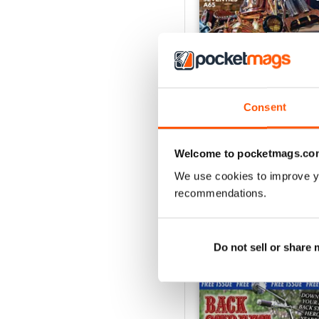
Consent
Aug-26
Acquista per
€5,99
Welcome to pocketmags.co
Vista
|
Al carrello
We use cookies to improve y
recommendations.
Do not sell or share
SPECIAL EDITIONS