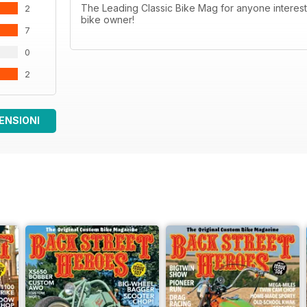
The Leading Classic Bike Mag for anyone interest
2
bike owner!
7
0
2
ENSIONI