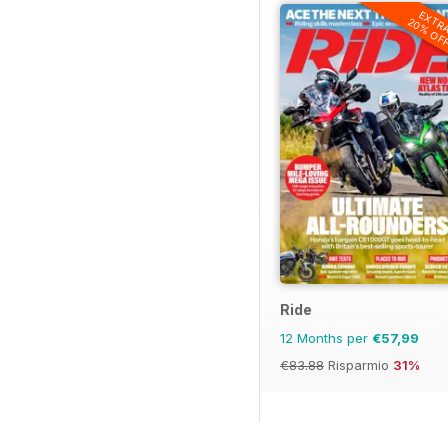
EXTR
20% OF
Ride
12 Months per
€57,99
€83.88
Risparmio
31%