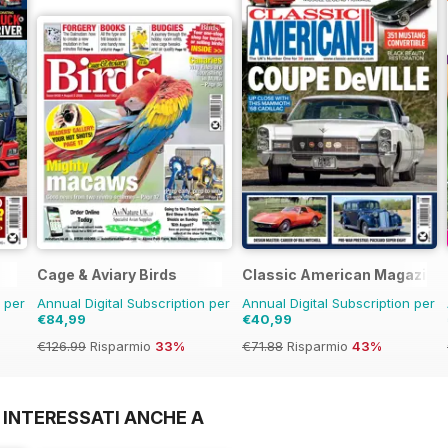
Cage & Aviary Birds
Classic American Magazine
n per
Annual Digital Subscription per
Annual Digital Subscription per
€84,99
€40,99
€126.99
Risparmio
33%
€71.88
Risparmio
43%
 INTERESSATI ANCHE A