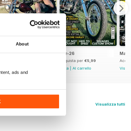
About
May-26
Apr-26
Mar-
Acquista per
€5,99
Acquista per
€5,99
Acqui
Vista
|
Al carrello
Vista
|
Al carrello
Vista
ntent, ads and
K
Visualizza tutti