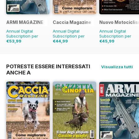
ARMI MAGAZINE
Caccia Magazine
Nuovo Motociclis
Annual Digital
Annual Digital
Annual Digital
Subscription per
Subscription per
Subscription per
€53,99
€44,99
€45,99
€59.88
Risparmio
10%
€59.88
Risparmio
€59.90
Risparmio
25%
23%
POTRESTE ESSERE INTERESSATI
Visualizza tutti
ANCHE A