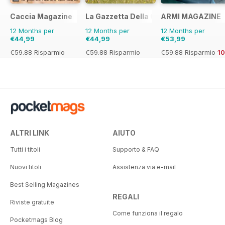
Caccia Magazine
La Gazzetta Della Cinofilia Venatoria
ARMI MAGAZINE
12 Months per
12 Months per
12 Months per
€44,99
€44,99
€53,99
€59.88
Risparmio
€59.88
Risparmio
€59.88
Risparmio
1
25%
25%
ALTRI LINK
AIUTO
Tutti i titoli
Supporto & FAQ
Nuovi titoli
Assistenza via e-mail
Best Selling Magazines
REGALI
Riviste gratuite
Come funziona il regalo
Pocketmags Blog