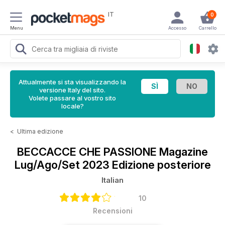
IT
0
Menu
Accesso
Carrello
Attualmente si sta visualizzando la
versione Italy del sito.
Volete passare al vostro sito
locale?
<
Ultima edizione
BECCACCE CHE PASSIONE Magazine
Lug/Ago/Set 2023 Edizione posteriore
Italian
10
Recensioni