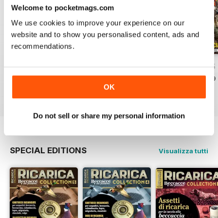
Welcome to pocketmags.com
We use cookies to improve your experience on our
website and to show you personalised content, ads and
recommendations.
apr/mag/giu 26
Febb/Marz/Apri 26
Otto/Nov/Dice 25
Acquista per
€4,99
Acquista per
€4,99
Acquista per
€5,99
OK
Vista
|
Al carrello
Vista
|
Al carrello
Vista
|
Al carrello
Do not sell or share my personal information
SPECIAL EDITIONS
Visualizza tutti