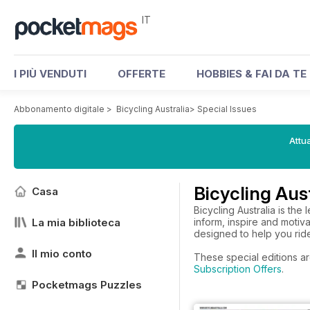
IT
I PIÙ VENDUTI
OFFERTE
HOBBIES & FAI DA TE
Abbonamento digitale
>
Bicycling Australia
>
Special Issues
Attua
Bicycling Aust
Casa
Bicycling Australia is the
La mia biblioteca
inform, inspire and motiva
designed to help you ride
Il mio conto
These special editions ar
Subscription Offers
.
Pocketmags Puzzles