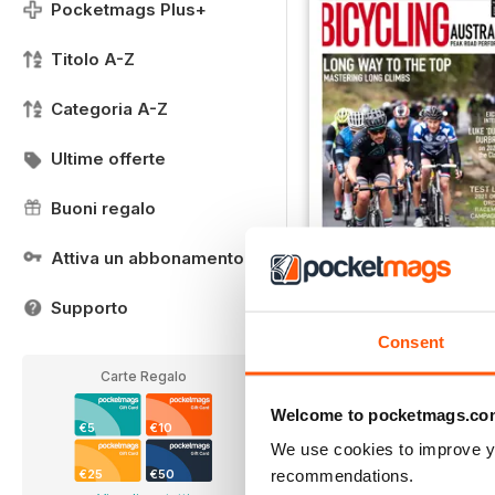
Pocketmags Plus+
Titolo A-Z
Categoria A-Z
Ultime offerte
Buoni regalo
Attiva un abbonamento
FREE Sample Issue
Supporto
LIBERO
Consent
Vista
|
Al carrello
Carte Regalo
Welcome to pocketmags.co
€5
€10
We use cookies to improve y
recommendations.
€25
€50