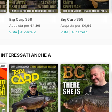
Big Carp 359
Big Carp 358
Acquista per
€4,99
Acquista per
€4,99
Vista
|
Al carrello
Vista
|
Al carrello
 INTERESSATI ANCHE A
A
F