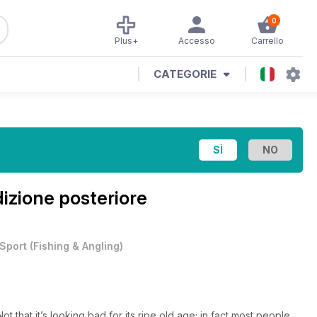
0
Plus+
Accesso
Carrello
CATEGORIE
izione posteriore
Sport
(
Fishing & Angling
)
ot that it’s looking bad for its ripe old age; in fact most people