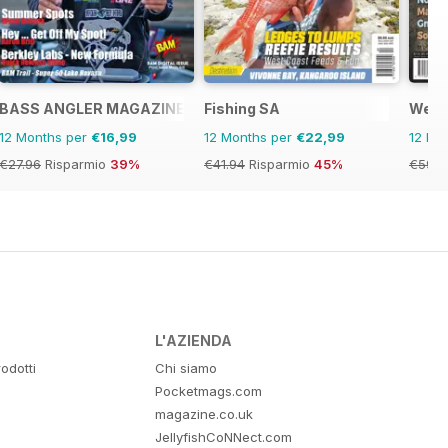
BASS ANGLER MAGAZINE
Fishing SA
West
12 Months per
€16,99
12 Months per
€22,99
12 Mo
€27.96
Risparmio
39%
€41.94
Risparmio
45%
€59.9
L'AZIENDA
odotti
Chi siamo
Pocketmags.com
magazine.co.uk
JellyfishCoNNect.com