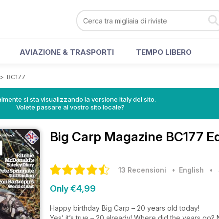
AVIAZIONE & TRASPORTI
TEMPO LIBERO
>
BC177
lmente si sta visualizzando la versione Italy del sito.
Volete passare al vostro sito locale?
Big Carp Magazine
BC177 Ed
13 Recensioni
• English
•
Only €4,99
Happy birthday Big Carp – 20 years old today!
Yes’ it’s true – 20 already! Where did the years go? N