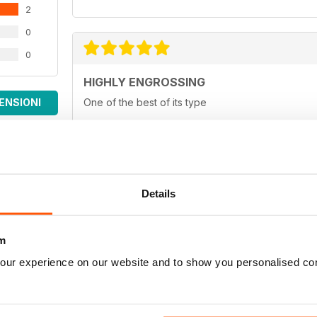
2
0
0
HIGHLY ENGROSSING
ENSIONI
One of the best of its type
Details
TOP OF ITS CLASS
One of the best fishing magazines
m
our experience on our website and to show you personalised co
TOP MAG