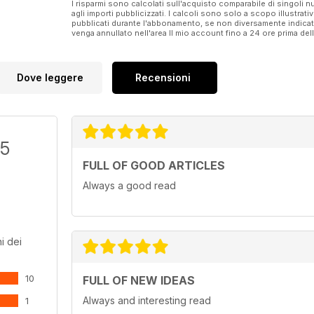
I risparmi sono calcolati sull'acquisto comparabile di singoli
agli importi pubblicizzati. I calcoli sono solo a scopo illustrati
pubblicati durante l'abbonamento, se non diversamente indic
venga annullato nell'area Il mio account fino a 24 ore prima d
Dove leggere
Recensioni
/5
FULL OF GOOD ARTICLES
Always a good read
i dei
10
FULL OF NEW IDEAS
Always and interesting read
1