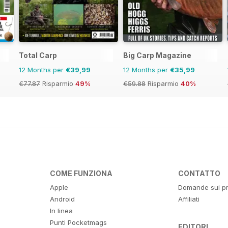
Total Carp
Big Carp Magazine
12 Months per
€39,99
12 Months per
€35,99
€77.87
Risparmio
49%
€59.88
Risparmio
40%
COME FUNZIONA
CONTATTO
Apple
Domande sui pr
Android
Affiliati
In linea
Punti Pocketmags
EDITORI