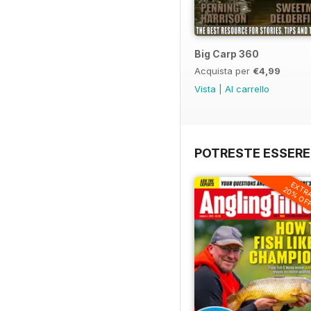
Big Carp 360
Acquista per
€4,99
Vista
|
Al carrello
POTRESTE ESSERE
EXTR
20% OF