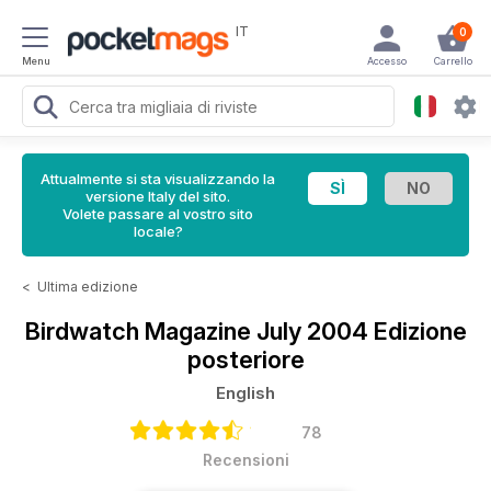
IT
0
Menu
Accesso
Carrello
Attualmente si sta visualizzando la
versione Italy del sito.
Volete passare al vostro sito
locale?
<
Ultima edizione
Birdwatch Magazine
July 2004 Edizione
posteriore
English
78
Recensioni