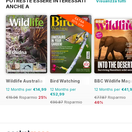
POTRESTE ESSERE INTERESSATI
Visualizza tutti
ANCHE A
EXTRA
20% OFF
Wildlife Australia
Bird Watching
BBC Wildlife Mag
12 Months per
€14,99
12 Months per
12 Months per
€41,
€52,99
€19.96
Risparmio
25%
€77.87
Risparmio
€90.87
Risparmio
46%
42%