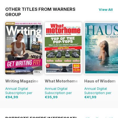
OTHER TITLES FROM WARNERS
View All
GROUP
Writing Magazine
What Motorhome magazine
Haus of Wisdom
Annual Digital
Annual Digital
Annual Digital
Subscription per
Subscription per
Subscription per
€94,99
€35,99
€41,99
€95.88
Risparmio
1%
€83.88
Risparmio
€47.96
Risparmio
1
57%