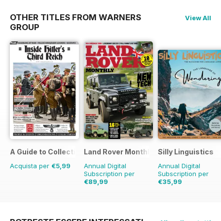
OTHER TITLES FROM WARNERS
View All
GROUP
A Guide to Collecting German Militaria
Land Rover Monthly
Silly Linguistics
Acquista per
€5,99
Annual Digital
Annual Digital
Subscription per
Subscription per
€89,99
€35,99
€103.87
Risparmio
€71.88
Risparmio
5
13%