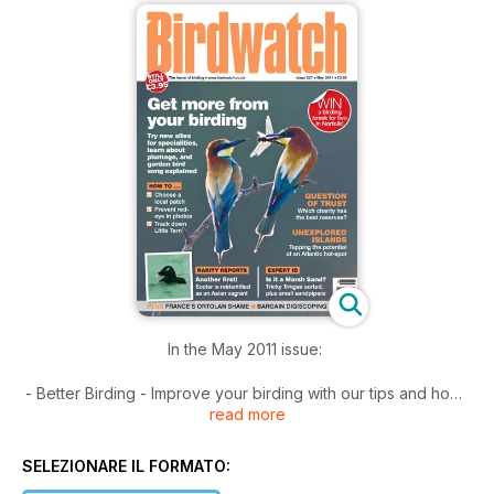
In the May 2011 issue:
- Better Birding - Improve your birding with our tips and how-
read more
to guides, learn about topography and where to find Little
Tern
- Where to Watch Birds - Find spring migrants and breeding
SELEZIONARE IL FORMATO:
birds in The Netherlands, mid-Wales and north-east Scotland