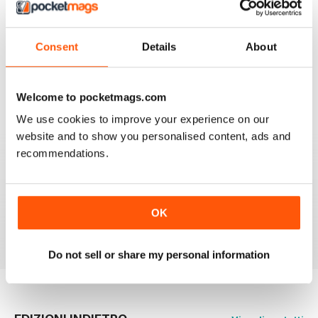
be having. The content & additional videos are worth it
alone however, downloading & reopening the
magazine on my ipad2 has been a problem... It has
froze & failed to download on two separate occasions.
Consent
Details
About
An email to pocketmag quickly resolved the issue. A
future 5star set up im sure once these minor issues
have been resolved fully....
Welcome to pocketmags.com
Recensito 18 gennaio 2013
We use cookies to improve your experience on our
website and to show you personalised content, ads and
recommendations.
BIRDWATCH
This is a great magazine and a must for any bird fan
OK
Recensito 23 novembre 2012
Do not sell or share my personal information