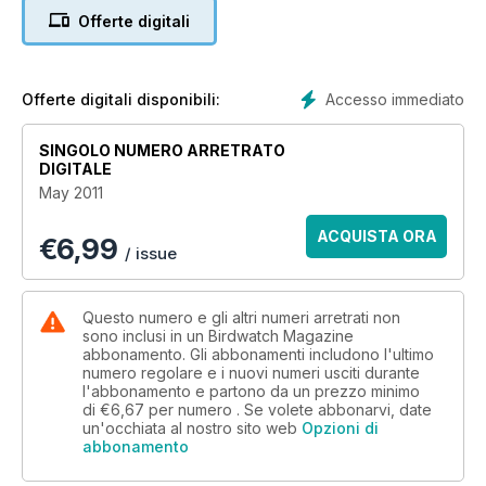
- Marsh Sandpiper ID - Learn how to separate this wader
Offerte digitali
from similar species such as Greenshank, Lesser Yellowlegs
and Wood Sandpiper
- Morph Code - What is a morph? Why do they occur? Find
out all about different colour morphs of the same species
Accesso immediato
Offerte digitali disponibili:
- Unexplored Azores - Discover the islands? true potential
SINGOLO NUMERO ARRETRATO
DIGITALE
May 2011
ACQUISTA ORA
€
6,99
/ issue
Questo numero e gli altri numeri arretrati non
sono inclusi in un Birdwatch Magazine
abbonamento. Gli abbonamenti includono l'ultimo
numero regolare e i nuovi numeri usciti durante
l'abbonamento e partono da un prezzo minimo
di
€6,67
per numero . Se volete abbonarvi, date
un'occhiata al nostro sito web
Opzioni di
abbonamento