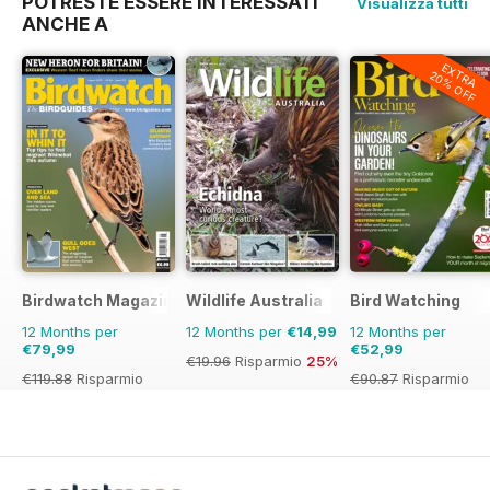
POTRESTE ESSERE INTERESSATI
Visualizza tutti
ANCHE A
EXTRA
20% OFF
Birdwatch Magazine
Wildlife Australia
Bird Watching
12 Months per
12 Months per
€14,99
12 Months per
€79,99
€52,99
€19.96
Risparmio
25%
€119.88
Risparmio
€90.87
Risparmio
33%
42%