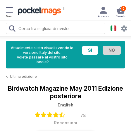
IT
0
Menu
Accesso
Carrello
Attualmente si sta visualizzando la
versione Italy del sito.
Volete passare al vostro sito
locale?
<
Ultima edizione
Birdwatch Magazine
May 2011 Edizione
posteriore
English
78
Recensioni