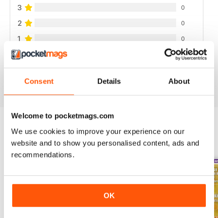
3
0
2
0
1
0
VISUALIZZA LE RECENSIONI
Consent
Details
About
Welcome to pocketmags.com
We use cookies to improve your experience on our
EDIZIONI INDIETRO
Visualizza tutti
website and to show you personalised content, ads and
recommendations.
OK