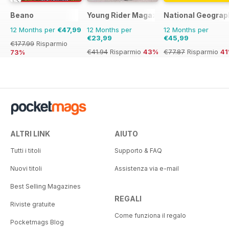
Beano
Young Rider Magazine
National Geograp
12 Months per
€47,99
12 Months per
12 Months per
€23,99
€45,99
€177.99
Risparmio
€41.94
Risparmio
43%
€77.87
Risparmio
4
73%
ALTRI LINK
AIUTO
Tutti i titoli
Supporto & FAQ
Nuovi titoli
Assistenza via e-mail
Best Selling Magazines
REGALI
Riviste gratuite
Come funziona il regalo
Pocketmags Blog