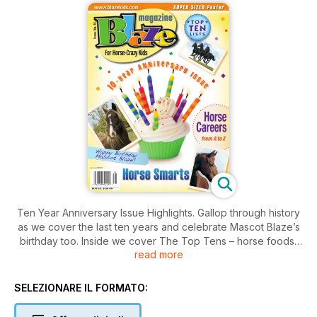
Ten Year Anniversary Issue Highlights. Gallop through history
as we cover the last ten years and celebrate Mascot Blaze’s
birthday too. Inside we cover The Top Tens – horse foods,
read more
friends, jokes and so much more. We revisit some of the most
popular horse breeds, learn a little horse sense, investigate
the top horse jobs in the industry and so much more. Includes
SELEZIONARE IL FORMATO:
jokes, crafts, contests and more.