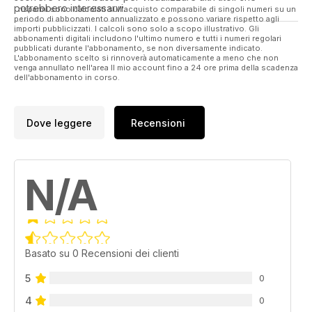
potrebbero interessarvi.
I risparmi sono calcolati sull'acquisto comparabile di singoli numeri su un
periodo di abbonamento annualizzato e possono variare rispetto agli
importi pubblicizzati. I calcoli sono solo a scopo illustrativo. Gli
abbonamenti digitali includono l'ultimo numero e tutti i numeri regolari
pubblicati durante l'abbonamento, se non diversamente indicato.
L'abbonamento scelto si rinnoverà automaticamente a meno che non
venga annullato nell'area Il mio account fino a 24 ore prima della scadenza
dell'abbonamento in corso.
Dove leggere
Recensioni
N/A
Basato su 0 Recensioni dei clienti
5
0
4
0