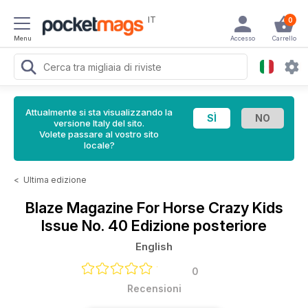
IT
0
Menu
Accesso
Carrello
Attualmente si sta visualizzando la
versione Italy del sito.
Volete passare al vostro sito
locale?
<
Ultima edizione
Blaze Magazine For Horse Crazy Kids
Issue No. 40 Edizione posteriore
English
0
Recensioni