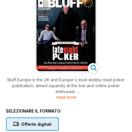
Bluff Europe is the UK and Europe's most widely-read poker
publication, aimed squarely at the live and online poker
enthusiast.
read more
The magazine is distributed through UK cardrooms and
poker clubs. Regular contributors include Jeff Kimber, Alex
SELEZIONARE IL FORMATO:
Fitzgerald, and a host of other poker professionals from the
UK, Europe and the USA.
Offerte digitali