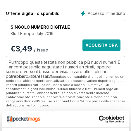
Accesso immediato
Offerte digitali disponibili:
SINGOLO NUMERO DIGITALE
Bluff Europe July 2019
ACQUISTA ORA
€
3,49
/ issue
Purtroppo questa testata non pubblica più nuovi numeri. È
ancora possibile acquistare i numeri arretrati, oppure
scorrere verso il basso per visualizzare altri titoli che
potrebbero interessarvi.
I risparmi sono calcolati sull'acquisto comparabile di singoli numeri su un
periodo di abbonamento annualizzato e possono variare rispetto agli
importi pubblicizzati. I calcoli sono solo a scopo illustrativo. Gli
abbonamenti digitali includono l'ultimo numero e tutti i numeri regolari
pubblicati durante l'abbonamento, se non diversamente indicato.
L'abbonamento scelto si rinnoverà automaticamente a meno che non
venga annullato nell'area Il mio account fino a 24 ore prima della scadenza
dell'abbonamento in corso.
In questo numero
Dove leggere
Recensioni