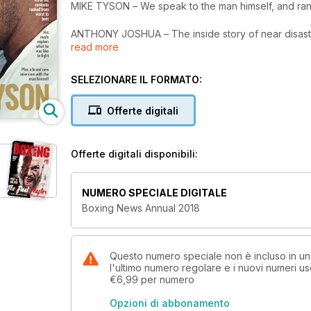
MIKE TYSON – We speak to the man himself, and rank a
ANTHONY JOSHUA – The inside story of near disaste
read more
CANELO-GOLOVKIN – Behind the scenes of the memor
SELEZIONARE IL FORMATO:
MUCH, MUCH MORE – Including an indispensable tou
Offerte digitali
Offerte digitali disponibili:
NUMERO SPECIALE DIGITALE
Boxing News Annual 2018
Questo numero speciale non è incluso in 
l'ultimo numero regolare e i nuovi numeri u
€6,99
per numero
Opzioni di abbonamento