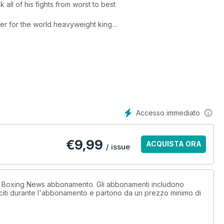
ll of his fights from worst to best
r for the world heavyweight king
able Fight of the Year
r of the boxing season
Accesso immediato
€
9,99
ACQUISTA ORA
/ issue
un Boxing News abbonamento. Gli abbonamenti includono
sciti durante l'abbonamento e partono da un prezzo minimo di