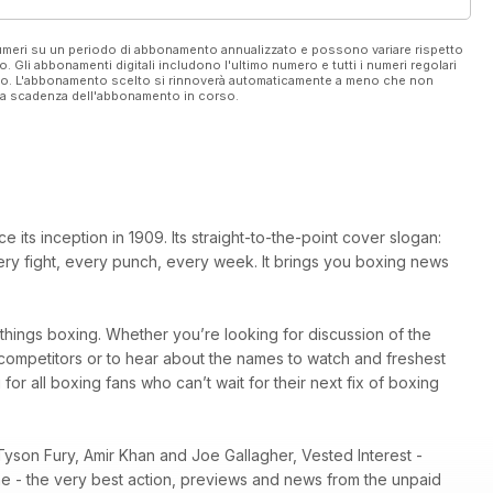
 numeri su un periodo di abbonamento annualizzato e possono variare rispetto
vo. Gli abbonamenti digitali includono l'ultimo numero e tutti i numeri regolari
ato. L'abbonamento scelto si rinnoverà automaticamente a meno che non
ella scadenza dell'abbonamento in corso.
ts inception in 1909. Its straight-to-the-point cover slogan:
very fight, every punch, every week. It brings you boxing news
l things boxing. Whether you’re looking for discussion of the
r competitors or to hear about the names to watch and freshest
 for all boxing fans who can’t wait for their next fix of boxing
Tyson Fury, Amir Khan and Joe Gallagher, Vested Interest -
ene - the very best action, previews and news from the unpaid