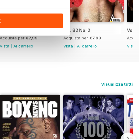
K
Vol. 82 No. 3
Vol. 82 No. 2
Vol. 8
Acquista per
€7,99
Acquista per
€7,99
Acqui
Vista
|
Al carrello
Vista
|
Al carrello
Vista
Visualizza tutti