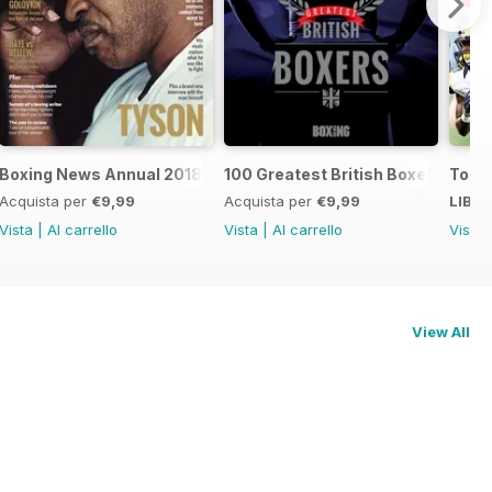
oxers
Boxing News Annual 2018
100 Greatest British Boxers
Touc
Acquista per
€9,99
Acquista per
€9,99
LIBE
Vista
|
Al carrello
Vista
|
Al carrello
Vista
View All