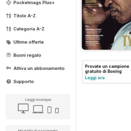
Pocketmags Plus+
Titolo A-Z
Categoria A-Z
Ultime offerte
Buoni regalo
Provate un
campione
Attiva un abbonamento
gratuito
di Boxing
News
Leggi ora
Supporto
Leggi ovunque
Modalità di pagamento