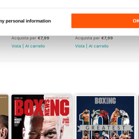
 my personal information
O
Vol. 82 No. 5
Vol. 82 No. 4
Acquista per
€7,99
Acquista per
€7,99
Vista
|
Al carrello
Vista
|
Al carrello