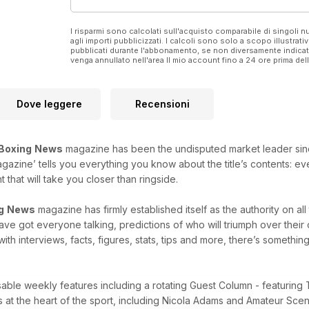
I risparmi sono calcolati sull'acquisto comparabile di singoli
agli importi pubblicizzati. I calcoli sono solo a scopo illustrati
pubblicati durante l'abbonamento, se non diversamente indic
venga annullato nell'area Il mio account fino a 24 ore prima d
Dove leggere
Recensioni
Boxing
News
magazine has been the undisputed market leader since i
agazine’ tells you everything you know about the title’s contents: e
that will take you closer than ringside.
g
News
magazine has firmly established itself as the authority on al
 have got everyone talking, predictions of who will triumph over thei
with interviews, facts, figures, stats, tips and more, there’s something
sable weekly features including a rotating Guest Column - featuring 
es at the heart of the sport, including Nicola Adams and Amateur Sc