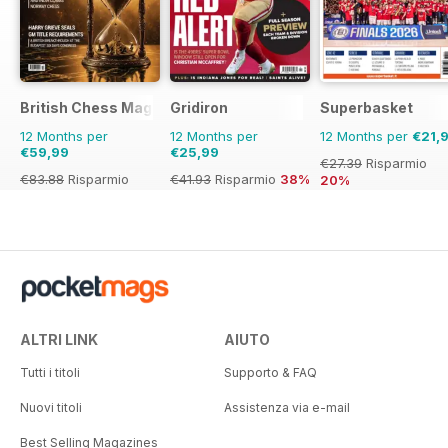
British Chess Magazine
Gridiron
Superbasket
12 Months per
12 Months per
12 Months per
€21,
€59,99
€25,99
€27.39
Risparmio
€83.88
Risparmio
€41.93
Risparmio
38%
20%
28%
ALTRI LINK
AIUTO
Tutti i titoli
Supporto & FAQ
Nuovi titoli
Assistenza via e-mail
Best Selling Magazines