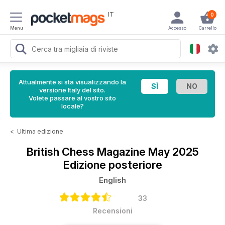
IT
0
Menu
Accesso
Carrello
Attualmente si sta visualizzando la
versione Italy del sito.
Volete passare al vostro sito
locale?
<
Ultima edizione
British Chess Magazine
May 2025
Edizione posteriore
English
33
Recensioni