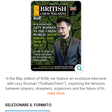
In the May edition of BCM, we feature an exclusive interview
with Levy Rozman (“GothamChess”), exploring the tensions
between players, streamers, organizers and the future of the
read more
game. Editor Milan Dinic examines how chess is evolving from
a battle of minds into global entertainment — and what it
means for the game's future. Grandmaster Ray Keene offers
SELEZIONARE IL FORMATO:
a striking perspective on chess deals and diplomacy. GM