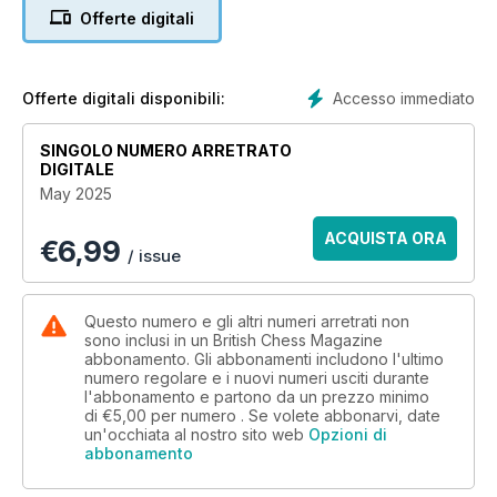
Aleksandar Colovic reports on Ju Wenjun’s dominant
Offerte digitali
defence of her Women’s World Championship title, and
Teodora Injac’s breakthrough victory at the European
Women’s Championship. Plus, we bring you the 'Trojan
Horse' puzzle and remember Icelandic legend Fridrik
Accesso immediato
Offerte digitali disponibili:
Olafsson. For those looking to improve their game, we have
puzzles, endgame studies and more. Get your copy or
SINGOLO NUMERO ARRETRATO
subscribe today!
DIGITALE
May 2025
ACQUISTA ORA
€
6,99
/ issue
Questo numero e gli altri numeri arretrati non
sono inclusi in un British Chess Magazine
abbonamento. Gli abbonamenti includono l'ultimo
numero regolare e i nuovi numeri usciti durante
l'abbonamento e partono da un prezzo minimo
di
€5,00
per numero . Se volete abbonarvi, date
un'occhiata al nostro sito web
Opzioni di
abbonamento