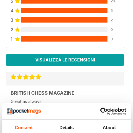
5
23
4
5
3
2
2
0
1
3
VISUALIZZA LE RECENSIONI
BRITISH CHESS MAGAZINE
Great as always
Recensito 09 febbraio 2021
Consent
Details
About