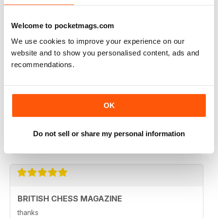
BRITISH CHESS MAGAZINE
Welcome to pocketmags.com
One of my favorite magazines.
We use cookies to improve your experience on our
Recensito 08 febbraio 2021
website and to show you personalised content, ads and
recommendations.
BRITISH CHESS MAGAZINE
OK
Excellent magazine...Missing Nick pert's Endgame
column or Speelman endgame column; Any chance of
a Sadler column
Regards
Do not sell or share my personal information
Recensito 25 maggio 2020
BRITISH CHESS MAGAZINE
thanks