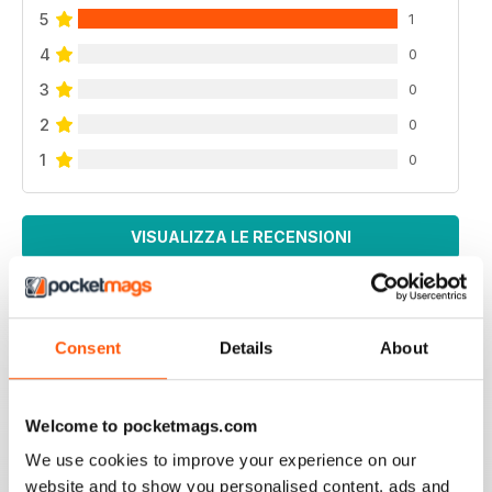
5
1
4
0
3
0
2
0
1
0
VISUALIZZA LE RECENSIONI
Consent
Details
About
NEVER DISAPPOINTS
Full of ideas about how to make your business grow
Welcome to pocketmags.com
Recensito 27 giugno 2019
We use cookies to improve your experience on our
website and to show you personalised content, ads and