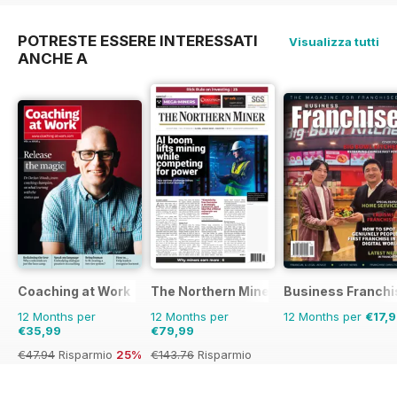
POTRESTE ESSERE INTERESSATI
Visualizza tutti
ANCHE A
Coaching at Work
The Northern Miner
Business Franchi
12 Months per
12 Months per
12 Months per
€17,
€35,99
€79,99
€47.94
Risparmio
25%
€143.76
Risparmio
44%