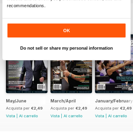
recommendations.
EDIZIONI INDIETRO
Visualizza tutti
OK
Do not sell or share my personal information
May/June
March/April
January/February
Acquista per
€2,49
Acquista per
€2,49
Acquista per
€2,49
Vista
|
Al carrello
Vista
|
Al carrello
Vista
|
Al carrello