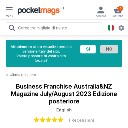
IT
0
Menu
Accesso
Carrello
Attualmente si sta visualizzando la
versione Italy del sito.
Volete passare al vostro sito
locale?
<
Ultima edizione
Business Franchise Australia&NZ
Magazine
July/August 2023 Edizione
posteriore
English
1 Recensioni