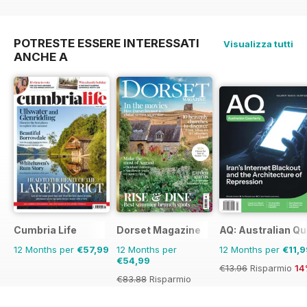
POTRESTE ESSERE INTERESSATI
Visualizza tutti
ANCHE A
Cumbria Life
Dorset Magazine
AQ: Australian Qu
12 Months per
€57,99
12 Months per
12 Months per
€11,9
€54,99
€13.96
Risparmio
14
€83.88
Risparmio
34%