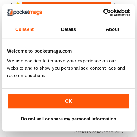
5
5
4
0
3
0
Consent
Details
About
2
0
1
1
Welcome to pocketmags.com
We use cookies to improve your experience on our
VISUALIZZA LE RECENSIONI
website and to show you personalised content, ads and
recommendations.
FIRST CLASS CANADIAN COUNTRY MAG
OK
First Class Canadian Country Mag - enjoyed my time
working in Canada and living on the range, cowboy
culture rocks and this is the mag for all who love
Do not sell or share my personal information
Cowboy Country.
Recensito 22 novembre 2018