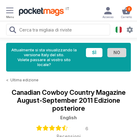
IT
0
Menu
Accesso
Carrello
Attualmente si sta visualizzando la
versione Italy del sito.
Volete passare al vostro sito
locale?
<
Ultima edizione
Canadian Cowboy Country Magazine
August-September 2011 Edizione
posteriore
English
6
Recensioni