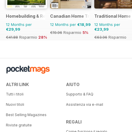
Homebuilding & Renovating Magazine
Canadian Home Trends
Traditional Home
12 Months per
12 Months per
€18,99
12 Months per
€29,99
€23,99
€19.96
Risparmio
5%
€41.88
Risparmio
28%
€63.96
Risparmio
62%
ALTRI LINK
AIUTO
Tutti i titoli
Supporto & FAQ
Nuovi titoli
Assistenza via e-mail
Best Selling Magazines
REGALI
Riviste gratuite
Come funziona il regalo