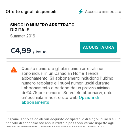
Accesso immediato
Offerte digitali disponibili:
SINGOLO NUMERO ARRETRATO
DIGITALE
Summer 2016
ACQUISTA ORA
€
4,99
/ issue
Questo numero e gli altri numeri arretrati non
sono inclusi in un Canadian Home Trends
abbonamento. Gli abbonamenti includono l'ultimo
numero regolare e i nuovi numeri usciti durante
l'abbonamento e partono da un prezzo minimo
di
€4,75
per numero . Se volete abbonarvi, date
un'occhiata al nostro sito web
Opzioni di
abbonamento
I risparmi sono calcolati sull'acquisto comparabile di singoli numeri su un
periodo di abbonamento annualizzato e possono variare rispetto agli
importi pubblicizzati. I calcoli sono solo a scopo illustrativo. Gli