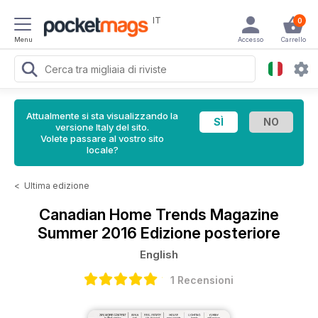
IT
0
Menu
Accesso
Carrello
Attualmente si sta visualizzando la
versione Italy del sito.
Volete passare al vostro sito
locale?
<
Ultima edizione
Canadian Home Trends Magazine
Summer 2016 Edizione posteriore
English
1 Recensioni