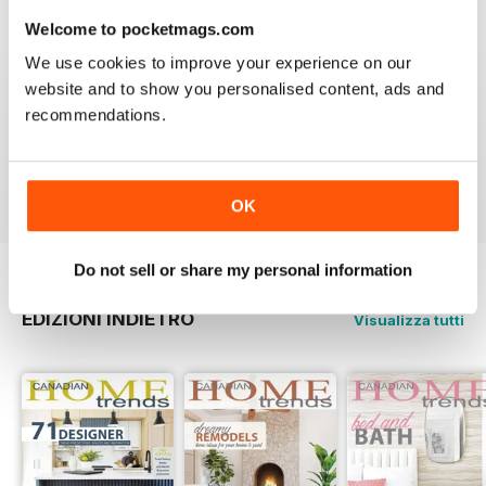
3
0
Welcome to pocketmags.com
2
0
We use cookies to improve your experience on our
website and to show you personalised content, ads and
1
0
recommendations.
VISUALIZZA LE RECENSIONI
OK
Do not sell or share my personal information
EDIZIONI INDIETRO
Visualizza tutti