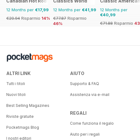
Canadian Hot Rods
Classics World
Classic America
12 Months per
€17,99
12 Months per
€41,99
12 Months per
€40,99
€20.94
Risparmio
14%
€77.87
Risparmio
€71.88
Risparmio
4
46%
ALTRI LINK
AIUTO
Tutti i titoli
Supporto & FAQ
Nuovi titoli
Assistenza via e-mail
Best Selling Magazines
REGALI
Riviste gratuite
Come funziona il regalo
Pocketmags Blog
Aiuto per i regali
I nostri editori