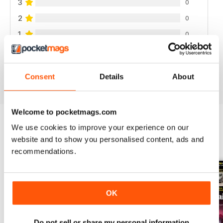
3
0
2
0
1
0
VISUALIZZA LE RECENSIONI
Consent
Details
About
Welcome to pocketmags.com
We use cookies to improve your experience on our
EDIZIONI INDIETRO
website and to show you personalised content, ads and
Visualizza tutti
recommendations.
OK
Do not sell or share my personal information