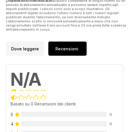
potrebbero interessarvi.
I risparmi sono calcolati sull'acquisto comparabile di singoli numeri su un
periodo di abbonamento annualizzato e possono variare rispetto agli
importi pubblicizzati. I calcoli sono solo a scopo illustrativo. Gli
abbonamenti digitali includono l'ultimo numero e tutti i numeri regolari
pubblicati durante l'abbonamento, se non diversamente indicato.
L'abbonamento scelto si rinnoverà automaticamente a meno che non
venga annullato nell'area Il mio account fino a 24 ore prima della scadenza
dell'abbonamento in corso.
Dove leggere
Recensioni
N/A
Basato su 0 Recensioni dei clienti
5
0
4
0