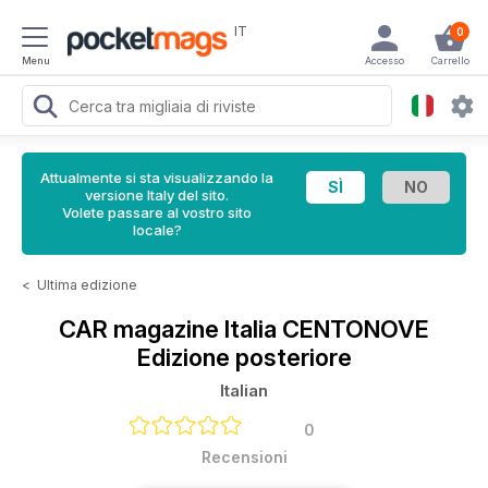
IT
0
Menu
Accesso
Carrello
Attualmente si sta visualizzando la
versione Italy del sito.
Volete passare al vostro sito
locale?
<
Ultima edizione
CAR magazine Italia
CENTONOVE
Edizione posteriore
Italian
0
Recensioni