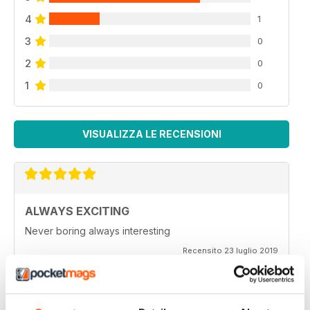
4
1
3
0
2
0
1
0
VISUALIZZA LE RECENSIONI
ALWAYS EXCITING
Never boring always interesting
Recensito 23 luglio 2019