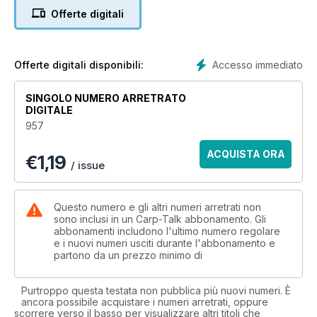
Also on offer:
Offerte digitali
- Carpin’ On Carp Show – Don’t Miss It!
A look at what’s on offer at Five Lakes this year.
- In the Hot Seat
With Julian Cundiff, Adam Garland and Leon Bartropp.
Accesso immediato
Offerte digitali disponibili:
- The Loop Chod Rig – Mark Bryant
Mark’s quick-change version of the ubiquitous chod rig.
SINGOLO NUMERO ARRETRATO
- Spring the Early Season Trap – Tim Childs
DIGITALE
Be careful how much bait you use at this time of year, says
957
Tim.
- Reviews
ACQUISTA ORA
€
1,19
Including products from Diem and Nash.
/ issue
- Going Soft – Keith Jones
Keith looks at getting the best from paste baits.
- Spring is Coming – Iain Macmillan
Questo numero e gli altri numeri arretrati non
Spring is an ideal time to try zig rigs, says Ting Tong.
sono inclusi in un Carp-Talk abbonamento. Gli
abbonamenti includono l'ultimo numero regolare
- The Ian Poole Experience – Winter Action at Whelford
e i nuovi numeri usciti durante l'abbonamento e
Pooley enjoys a red-letter day at the popular Gloucestershire
partono da un prezzo minimo di
water.
Great giveaways:
Purtroppo questa testata non pubblica più nuovi numeri. È
ancora possibile acquistare i numeri arretrati, oppure
- Fox-Mainline Carp Angler of the Year
scorrere verso il basso per visualizzare altri titoli che