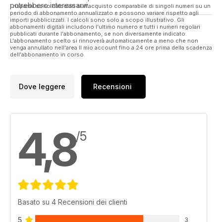
- £500 Solar Nick’s Stick Mix Giveaway
potrebbero interessarvi.
I risparmi sono calcolati sull'acquisto comparabile di singoli numeri su un
- Tails Up Monthly Winners
periodo di abbonamento annualizzato e possono variare rispetto agli
- DT Baits Monthly Winners
importi pubblicizzati. I calcoli sono solo a scopo illustrativo. Gli
abbonamenti digitali includono l'ultimo numero e tutti i numeri regolari
- Gardner Monthly Winner
pubblicati durante l'abbonamento, se non diversamente indicato.
L'abbonamento scelto si rinnoverà automaticamente a meno che non
venga annullato nell'area Il mio account fino a 24 ore prima della scadenza
dell'abbonamento in corso.
Dove leggere
Recensioni
4,8
/5
Basato su 4 Recensioni dei clienti
5
3