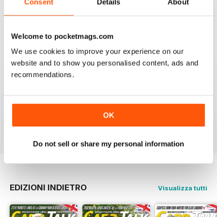
Consent
Details
About
GREAT PHOTOGRAPHS
Very inspiring
Welcome to pocketmags.com
Recensito 20 luglio 2019
We use cookies to improve your experience on our
website and to show you personalised content, ads and
recommendations.
BEST FISHING BAG
Great reading for those who are fans of Angling
OK
Recensito 09 luglio 2019
Do not sell or share my personal information
EDIZIONI INDIETRO
Visualizza tutti