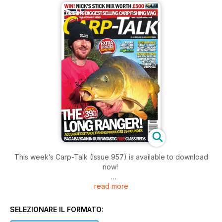
This week’s Carp-Talk (Issue 957) is available to download
now!
read more
In this week’s issue we’ve got the full story of Adam Dix’s
capture of Flower from his southern syndicate and Colin
Gray’s four thirties to 37½lb from Darenth Big Lake in Kent.
SELEZIONARE IL FORMATO: