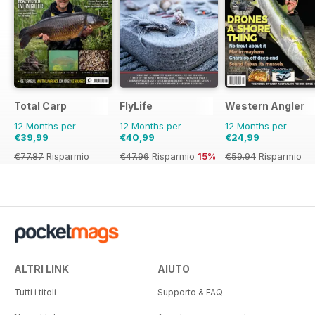
Total Carp
FlyLife
Western Angler
12 Months per
12 Months per
12 Months per
€39,99
€40,99
€24,99
€77.87
Risparmio
€47.96
Risparmio
15%
€59.94
Risparmio
49%
58%
ALTRI LINK
AIUTO
Tutti i titoli
Supporto & FAQ