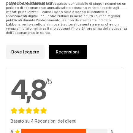
Featuring products from Phat Fish Clothing and Nash.
potrebbero interessarvi.
I risparmi sono calcolati sull'acquisto comparabile di singoli numeri su un
- The Oconnor Angler: Bring on the Spring – Barry and Ben
periodo di abbonamento annualizzato e possono variare rispetto agli
Oconnor
importi pubblicizzati. I calcoli sono solo a scopo illustrativo. Gli
abbonamenti digitali includono l'ultimo numero e tutti i numeri regolari
The vernal equinox (the ‘official’ start of spring) is on 20th
pubblicati durante l'abbonamento, se non diversamente indicato.
March. Let’s hope it brings some better weather with it.
L'abbonamento scelto si rinnoverà automaticamente a meno che non
venga annullato nell'area Il mio account fino a 24 ore prima della scadenza
- Where to fish
dell'abbonamento in corso.
Featuring Emmotland Ponds, Winterley Specimen Pool,
Beckerings Reservoir, The Warren, Menards Fishery,
Thorney Weir, Wildmoor Waters and Chad Pool.
Dove leggere
Recensioni
- The Carp-Talk Awards 2013
The results of this year’s awards.
Great giveaways:
4,8
- Fox-Mainline Carp Angler of the Year
/5
- Wychwood Solace competition
Basato su 4 Recensioni dei clienti
5
3