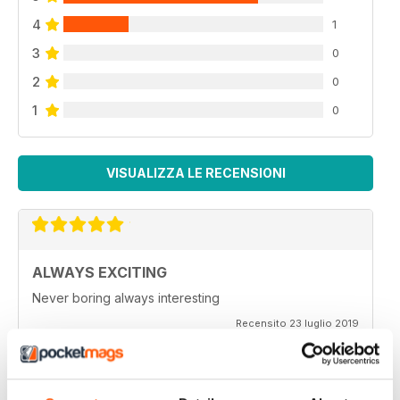
4
1
3
0
2
0
1
0
VISUALIZZA LE RECENSIONI
ALWAYS EXCITING
Never boring always interesting
Recensito 23 luglio 2019