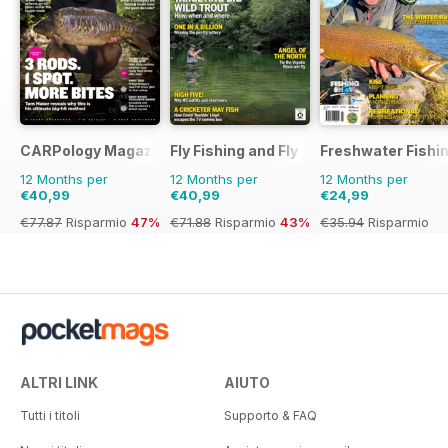
CARPology Magazine
Fly Fishing and Fly Tying
Freshwater Fishin
12 Months per
12 Months per
12 Months per
€40,99
€40,99
€24,99
€77.87
Risparmio
47%
€71.88
Risparmio
43%
€35.94
Risparmio
30%
ALTRI LINK
AIUTO
Tutti i titoli
Supporto & FAQ