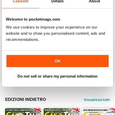
Consent
Details
About
GREAT PHOTOGRAPHS
Very inspiring
Welcome to pocketmags.com
Recensito 20 luglio 2019
We use cookies to improve your experience on our
website and to show you personalised content, ads and
recommendations.
BEST FISHING BAG
Great reading for those who are fans of Angling
OK
Recensito 09 luglio 2019
Do not sell or share my personal information
EDIZIONI INDIETRO
Visualizza tutti