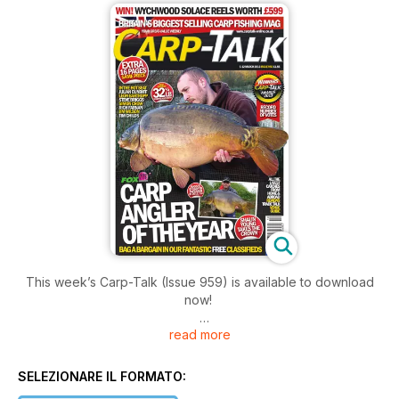
This week’s Carp-Talk (Issue 959) is available to download
now!
read more
In this week’s issue we’ve got the full story of Darren
McLaughlin’s thirty from the River Chelmer in Essex, and news
of Chris Whalley’s eight-fish catch to 42½lb at Darenth Big
SELEZIONARE IL FORMATO:
Lake.