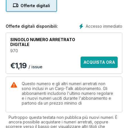
- UK Carp Cup: Round Two
Offerte digitali
A report from the second round of heats.
- Trade Talk
Including products from JRC, Enterprise Tackle and Mistral
Baits.
Accesso immediato
Offerte digitali disponibili:
- Road Trip – James Armstrong
James enjoys a productive visit to a new venue in France.
SINGOLO NUMERO ARRETRATO
- Find That Feature! – Ian Russell
DIGITALE
Ian shows you a reliable marker-float set-up.
970
- Spring and a Change of Direction – Paul Martin
Paul talks tactics and new challenges.
ACQUISTA ORA
€
1,19
- Mesh It Up – James Willsmer
/ issue
James describes a pop-up presentation that’s a bit different
to the norm.
Questo numero e gli altri numeri arretrati non
Great giveaways:
sono inclusi in un Carp-Talk abbonamento. Gli
abbonamenti includono l'ultimo numero regolare
- Fox/Mainline Carp Angler of the Year
e i nuovi numeri usciti durante l'abbonamento e
- Fox £500 Edges Giveaway
partono da un prezzo minimo di
- Gardner Monthly Winners
- Richworth Monthly Bait Winners
Purtroppo questa testata non pubblica più nuovi numeri. È
ancora possibile acquistare i numeri arretrati, oppure
scorrere verso il basso per visualizzare altri titoli che