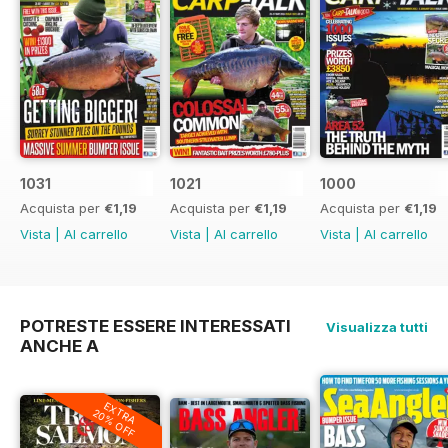
1031
1021
1000
Acquista per
€1,19
Acquista per
€1,19
Acquista per
€1,19
Vista
|
Al carrello
Vista
|
Al carrello
Vista
|
Al carrello
POTRESTE ESSERE INTERESSATI
Visualizza tutti
ANCHE A
EXTRA
20% OFF