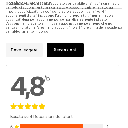
potrebbero interessarvi.
I risparmi sono calcolati sull'acquisto comparabile di singoli numeri su un
periodo di abbonamento annualizzato e possono variare rispetto agli
importi pubblicizzati. I calcoli sono solo a scopo illustrativo. Gli
abbonamenti digitali includono l'ultimo numero e tutti i numeri regolari
pubblicati durante l'abbonamento, se non diversamente indicato.
L'abbonamento scelto si rinnoverà automaticamente a meno che non
venga annullato nell'area Il mio account fino a 24 ore prima della scadenza
dell'abbonamento in corso.
Dove leggere
Recensioni
4,8
/5
Basato su 4 Recensioni dei clienti
5
3