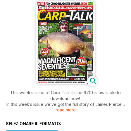
This week’s issue of Carp-Talk (Issue 970) is available to
download now!
In this week’s issue we’ve got the full story of James Pierce’s
read more
capture of The Ulcer Fish from Wellington Country Park and
the fish that saw Rob Hughes become the first UK angler to
bank seventies from two different countries.
SELEZIONARE IL FORMATO:
Also on offer: