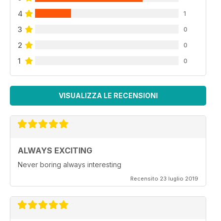
4
1
3
0
2
0
1
0
VISUALIZZA LE RECENSIONI
ALWAYS EXCITING
Never boring always interesting
Recensito 23 luglio 2019