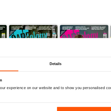
Details
m
our experience on our website and to show you personalised co
Issue 276
Issue 275
Acquista per
€5,99
Acquista per
€5,99