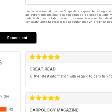
I risparmi sono calcolati sull'acquisto comparabile di singoli
agli importi pubblicizzati. I calcoli sono solo a scopo illustrati
pubblicati durante l'abbonamento, se non diversamente indic
venga annullato nell'area Il mio account fino a 24 ore prima d
Recensioni
5
GREAT READ
All the latest information with regard to carp fishin
ni dei
42
CARPOLOGY MAGAZINE