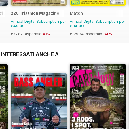
f all Time
220 Triathlon Magazine
Match
Annual Digital Subscription per
Annual Digital Subscription per
€45,99
€84,99
€77.87
Risparmio
41%
€129.74
Risparmio
34%
 INTERESSATI ANCHE A