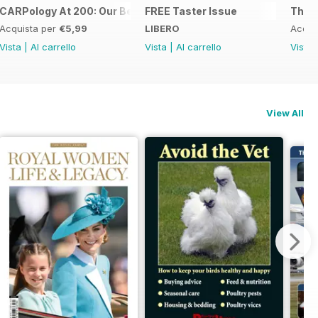
s and Bait Mixes
CARPology At 200: Our Best Interviews
FREE Taster Issue
The B
Acquista per
€5,99
LIBERO
Acqui
Vista
|
Al carrello
Vista
|
Al carrello
Vista
View All