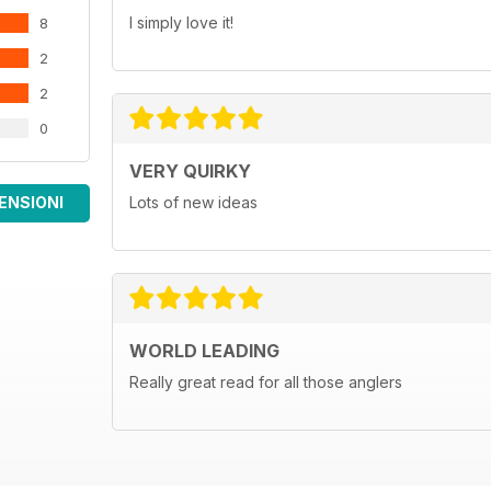
I simply love it!
8
2
2
0
VERY QUIRKY
ENSIONI
Lots of new ideas
WORLD LEADING
Really great read for all those anglers