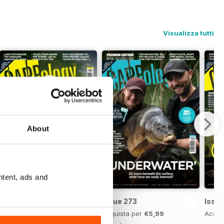
Visualizza tutti
About
ntent, ads and
Issue 274
Issue 273
Issue
Acquista per
€5,99
Acquista per
€5,99
Acqui