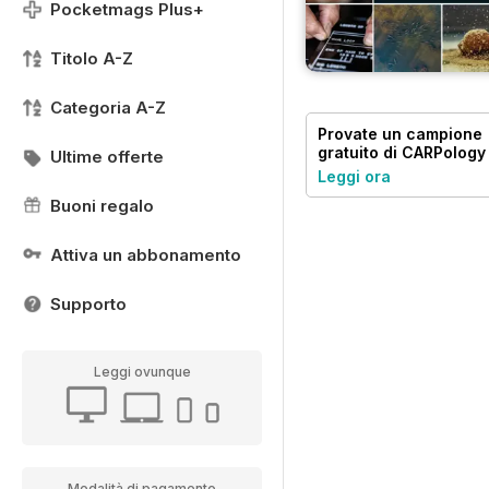
Pocketmags Plus+
Titolo A-Z
Categoria A-Z
Provate un
campione
gratuito
di CARPology
Ultime offerte
Magazine
Leggi ora
Buoni regalo
Attiva un abbonamento
Supporto
Leggi ovunque
Modalità di pagamento