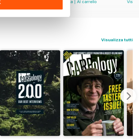
Vista
|
Al carrello
Vista
|
Al carrello
Vista
K
Visualizza tutti