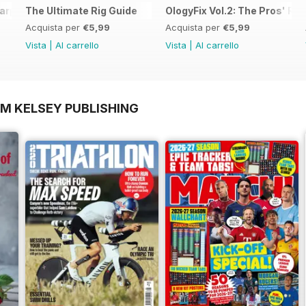
arp Fishing
The Ultimate Rig Guide
OlogyFix Vol.2: The Pros' Rig
Acquista per
€5,99
Acquista per
€5,99
Vista
|
Al carrello
Vista
|
Al carrello
OM KELSEY PUBLISHING