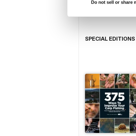
Vista
|
Al carrello
Do not sell or share
SPECIAL EDITIONS