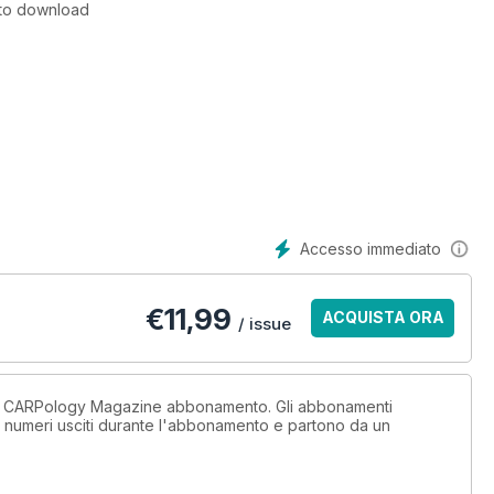
 to download
Accesso immediato
€
11,99
ACQUISTA ORA
/ issue
un CARPology Magazine abbonamento. Gli abbonamenti
i numeri usciti durante l'abbonamento e partono da un