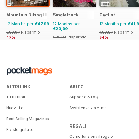
Mountain Biking UK
Singletrack
Cyclist
12 Months per
€47,99
12 Months per
12 Months per
€41,
€23,99
€90.87
Risparmio
€90.87
Risparmio
€35.94
Risparmio
47%
54%
33%
ALTRI LINK
AIUTO
Tutti i titoli
Supporto & FAQ
Nuovi titoli
Assistenza via e-mail
Best Selling Magazines
REGALI
Riviste gratuite
Come funziona il regalo