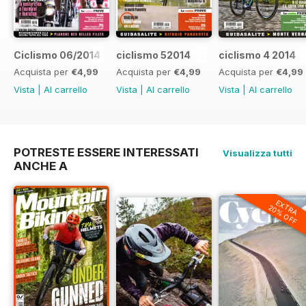
Ciclismo 06/2014
ciclismo 52014
ciclismo 4 2014
Acquista per
€4,99
Acquista per
€4,99
Acquista per
€4,99
Vista
|
Al carrello
Vista
|
Al carrello
Vista
|
Al carrello
POTRESTE ESSERE INTERESSATI
Visualizza tutti
ANCHE A
EXTRA
20% OFF