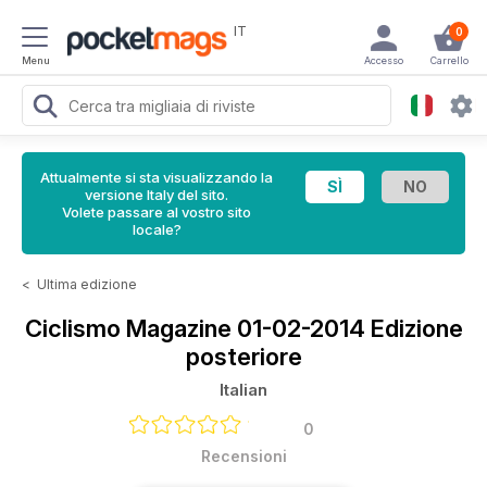
IT
0
Menu
Accesso
Carrello
Attualmente si sta visualizzando la
versione Italy del sito.
Volete passare al vostro sito
locale?
<
Ultima edizione
Ciclismo Magazine
01-02-2014 Edizione
posteriore
Italian
0
Recensioni