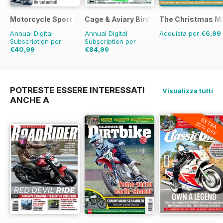
Motorcycle Sport & Leisure
Cage & Aviary Birds
The Christmas M
Annual Digital
Annual Digital
Acquista per
€6,99
Subscription per
Subscription per
€40,99
€84,99
€71.88
Risparmio
43%
€126.99
Risparmio
33%
POTRESTE ESSERE INTERESSATI
Visualizza tutti
ANCHE A
EXTRA
20% OFF