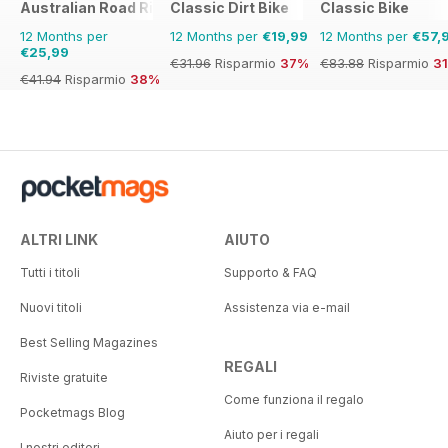
Australian Road Rider
Classic Dirt Bike
Classic Bike
12 Months per
12 Months per
€19,99
12 Months per
€57,
€25,99
€31.96
Risparmio
37%
€83.88
Risparmio
3
€41.94
Risparmio
38%
ALTRI LINK
AIUTO
Tutti i titoli
Supporto & FAQ
Nuovi titoli
Assistenza via e-mail
Best Selling Magazines
REGALI
Riviste gratuite
Come funziona il regalo
Pocketmags Blog
Aiuto per i regali
I nostri editori