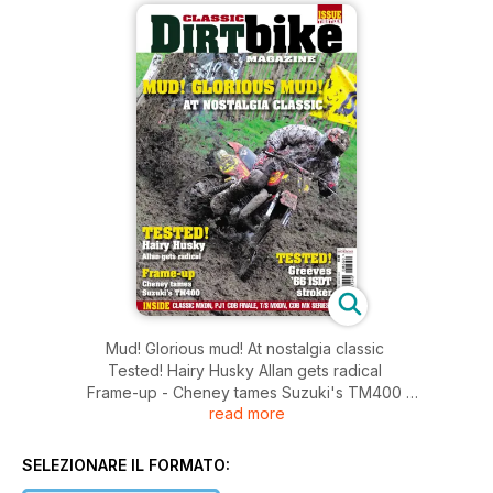
Mud! Glorious mud! At nostalgia classic
Tested! Hairy Husky Allan gets radical
Frame-up - Cheney tames Suzuki's TM400
read more
Tested! Greeves '66 ISDT stroker
Inside: Classic MXDN, PJ1 CDB Finale, T/S MXDN, CDB MX
Series
SELEZIONARE IL FORMATO: