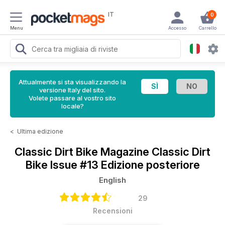
IT
0
Menu
Accesso
Carrello
Attualmente si sta visualizzando la
versione Italy del sito.
Volete passare al vostro sito
locale?
<
Ultima edizione
Classic Dirt Bike Magazine
Classic Dirt
Bike Issue #13 Edizione posteriore
English
29
Recensioni