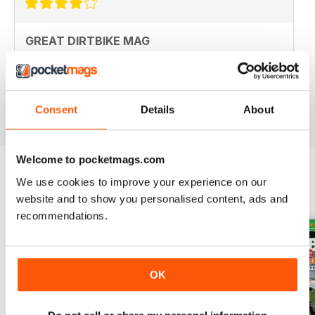
GREAT DIRTBIKE MAG
Great Dirtbike Mag, only grip is too many ads inside.
Hopefully digital version is better.
Recensito 26 ottobre 2018
Consent
Details
About
Welcome to pocketmags.com
We use cookies to improve your experience on our
EDIZIONI INDIETRO
Visualizza tutti
website and to show you personalised content, ads and
recommendations.
OK