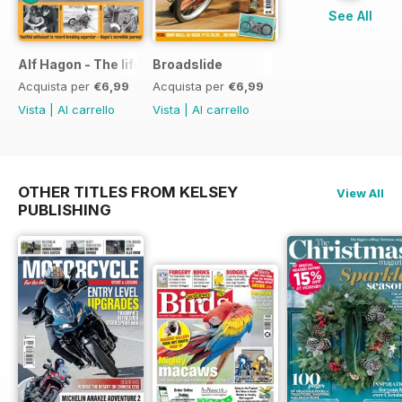
See All
Alf Hagon - The life and times of motorcycling's alternative
Broadslide
Acquista per
€6,99
Acquista per
€6,99
Vista
|
Al carrello
Vista
|
Al carrello
OTHER TITLES FROM KELSEY
View All
PUBLISHING