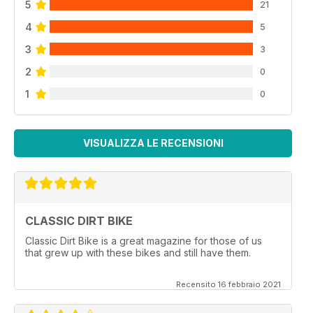
5
21
4
5
3
3
2
0
1
0
VISUALIZZA LE RECENSIONI
CLASSIC DIRT BIKE
Classic Dirt Bike is a great magazine for those of us
that grew up with these bikes and still have them.
Recensito 16 febbraio 2021