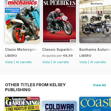
Clasic Motorcycle Mechanics - Special Edition - Free
Classic Superbikes
Bonhams Autumn 2
LIBERO
Acquista per
€6,99
LIBERO
Vista
|
Al carrello
Vista
|
Al carrello
Vista
|
Al carrello
OTHER TITLES FROM KELSEY
View All
PUBLISHING