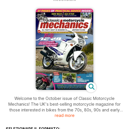
Welcome to the October issue of Classic Motorcycle
Mechanics! The UK's best-selling motorcycle magazine for
those interested in bikes from the 70s, 80s, 90s and early
read more
noughties!
Inside this issue includes: News and happenings for October
SELEZIONARE IL FORMATO: