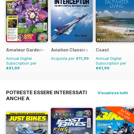
Amateur Gardening
Aviation Classics
Coast
Annual Digital
Acquista per
€11,99
Annual Digital
Subscription per
Subscription per
€41,99
€41,99
€90.74
Risparmio
€71.88
Risparmio
4
54%
POTRESTE ESSERE INTERESSATI
Visualizza tutti
ANCHE A
EXTRA
20% OFF