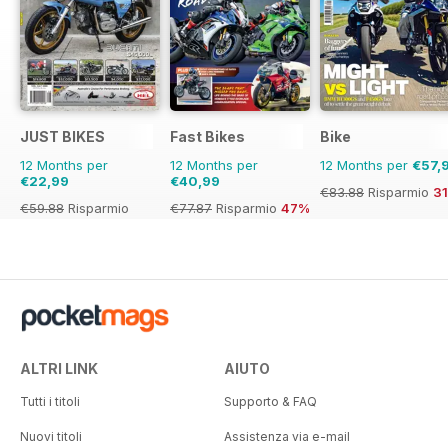
JUST BIKES
Fast Bikes
Bike
12 Months per
12 Months per
12 Months per
€57,
€22,99
€40,99
€83.88
Risparmio
3
€59.88
Risparmio
€77.87
Risparmio
47%
62%
ALTRI LINK
AIUTO
Tutti i titoli
Supporto & FAQ
Nuovi titoli
Assistenza via e-mail