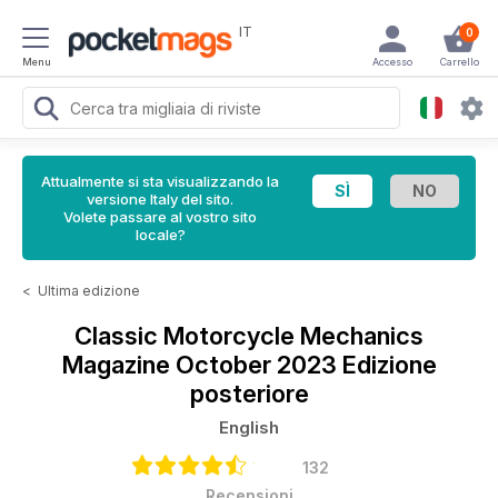
IT
0
Menu
Accesso
Carrello
Attualmente si sta visualizzando la
versione Italy del sito.
Volete passare al vostro sito
locale?
<
Ultima edizione
Classic Motorcycle Mechanics
Magazine
October 2023 Edizione
posteriore
English
132
Recensioni