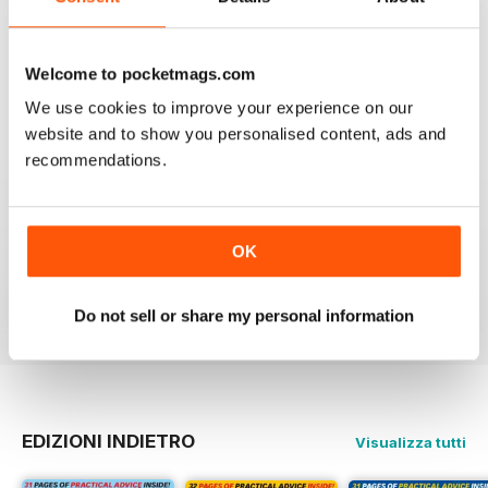
ESSENTIAL READING
Lots of tips and tricks with regards to keep in your
Welcome to pocketmags.com
vehicle and bike in the best order
Recensito 12 aprile 2022
We use cookies to improve your experience on our
website and to show you personalised content, ads and
recommendations.
CLASSIC MOTORCYCLE MECHANICS
OK
love the variety content and time frame of mag.
Recensito 23 novembre 2020
Do not sell or share my personal information
EDIZIONI INDIETRO
Visualizza tutti