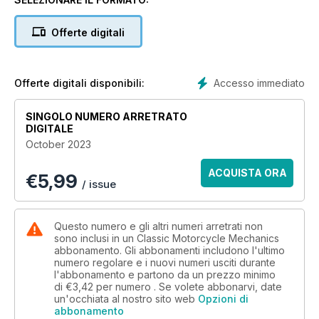
2023, Honda CBR400R, Guzzi MGS-01, you show us what;s in
your shed, 34 pages of practical advice and much more!
Offerte digitali
Accesso immediato
Offerte digitali disponibili:
SINGOLO NUMERO ARRETRATO
DIGITALE
October 2023
ACQUISTA ORA
€
5,99
/ issue
Questo numero e gli altri numeri arretrati non
sono inclusi in un Classic Motorcycle Mechanics
abbonamento. Gli abbonamenti includono l'ultimo
numero regolare e i nuovi numeri usciti durante
l'abbonamento e partono da un prezzo minimo
di
€3,42
per numero . Se volete abbonarvi, date
un'occhiata al nostro sito web
Opzioni di
abbonamento