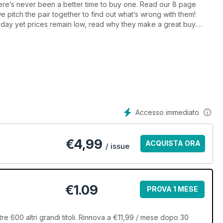
there’s never been a better time to buy one. Read our 8 page
e pitch the pair together to find out what’s wrong with them!
s day yet prices remain low, read why they make a great buy.
finding its own following. Our Auto Assessment series looks at
imitar GTE, a great classic to tune and improve for road and
Accesso immediato
€
4,99
ACQUISTA ORA
/ issue
€1.09
PROVA 1 MESE
re 600 altri grandi titoli. Rinnova a €11,99 / mese dopo 30