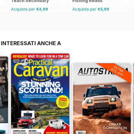
Teach Secondary
Fishing Reads
Acquista per
€4,99
Acquista per
€5,99
 INTERESSATI ANCHE A
EXTRA
20% OFF