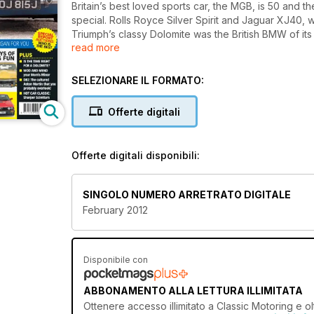
Britain’s best loved sports car, the MGB, is 50 and 
special. Rolls Royce Silver Spirit and Jaguar XJ40, w
Triumph’s classy Dolomite was the British BMW of it
read more
Aston DB2, our expert buying guide reveals why it’s 
the entire Morgan range. Hot Car Classic: Reliant Sc
motorsport use.
SELEZIONARE IL FORMATO:
Offerte digitali
Offerte digitali disponibili:
SINGOLO NUMERO ARRETRATO DIGITALE
February 2012
Disponibile con
ABBONAMENTO ALLA LETTURA ILLIMITATA
Ottenere
accesso illimitato
a Classic Motoring e olt