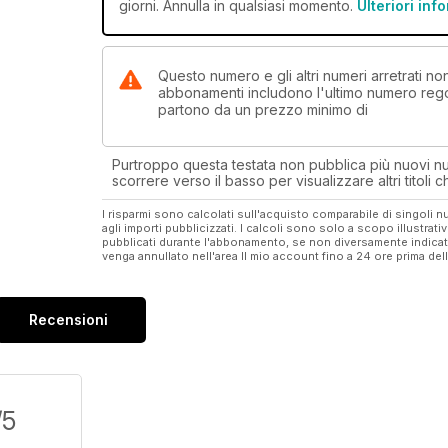
giorni. Annulla in qualsiasi momento.
Ulteriori inf
Questo numero e gli altri numeri arretrati n
abbonamenti includono l'ultimo numero rego
partono da un prezzo minimo di
Purtroppo questa testata non pubblica più nuovi num
scorrere verso il basso per visualizzare altri titoli
I risparmi sono calcolati sull'acquisto comparabile di singoli
agli importi pubblicizzati. I calcoli sono solo a scopo illustrati
pubblicati durante l'abbonamento, se non diversamente indic
venga annullato nell'area Il mio account fino a 24 ore prima d
Recensioni
/5