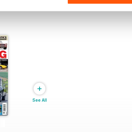
+
See All