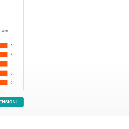
 dei
2
6
0
0
0
ENSIONI