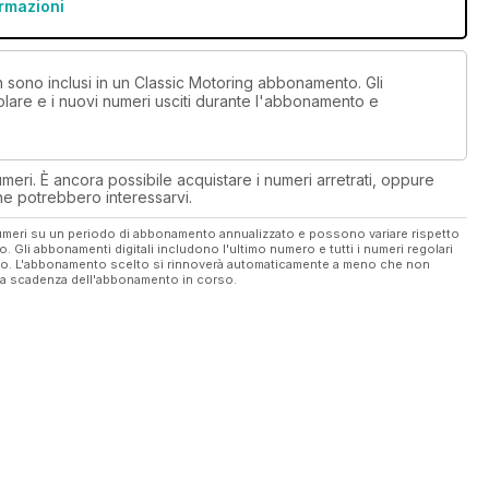
ormazioni
on sono inclusi in un Classic Motoring abbonamento. Gli
lare e i nuovi numeri usciti durante l'abbonamento e
eri. È ancora possibile acquistare i numeri arretrati, oppure
 che potrebbero interessarvi.
 numeri su un periodo di abbonamento annualizzato e possono variare rispetto
vo. Gli abbonamenti digitali includono l'ultimo numero e tutti i numeri regolari
ato. L'abbonamento scelto si rinnoverà automaticamente a meno che non
ella scadenza dell'abbonamento in corso.