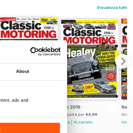
Visualizza tutti
About
ntent, ads and
Jan 2020
Dec 2019
Nov 
Acquista per
€4,99
Acquista per
€4,99
Acqui
Vista
|
Al carrello
Vista
|
Al carrello
Vista
K