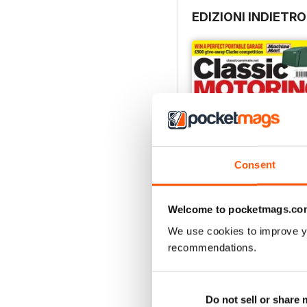
EDIZIONI INDIETRO
Consent
Welcome to pocketmags.co
We use cookies to improve y
Apr-20
recommendations.
Acquista per
€4,99
Vista
|
Al carrello
Do not sell or share