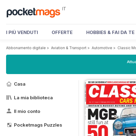
IT
I PIÙ VENDUTI
OFFERTE
HOBBIES & FAI DA TE
Abbonamento digitale
>
Aviation & Transport
>
Automotive
>
Classic M
Attua
Casa
La mia biblioteca
Il mio conto
Pocketmags Puzzles