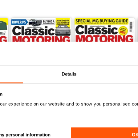
Details
m
our experience on our website and to show you personalised co
Mar-20
Feb 2020
Acquista per
€4,99
Acquista per
€4,99
Vista
|
Al carrello
Vista
|
Al carrello
 my personal information
O