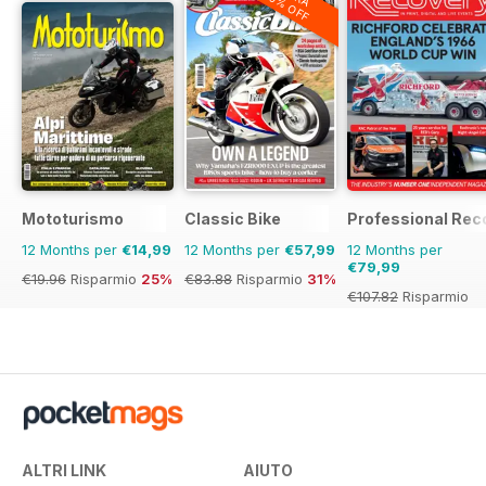
20% OFF
Mototurismo
Classic Bike
Professional Rec
12 Months per
€14,99
12 Months per
€57,99
12 Months per
€79,99
€19.96
Risparmio
25%
€83.88
Risparmio
31%
€107.82
Risparmio
26%
ALTRI LINK
AIUTO