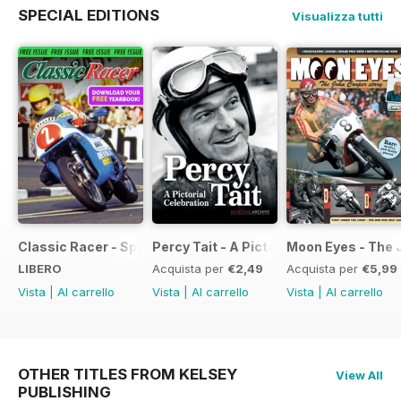
SPECIAL EDITIONS
Visualizza tutti
Classic Racer - Special Edition - Free
Percy Tait - A Pictorial Celebration
Moon Eyes - The 
LIBERO
Acquista per
€2,49
Acquista per
€5,99
Vista
|
Al carrello
Vista
|
Al carrello
Vista
|
Al carrello
OTHER TITLES FROM KELSEY
View All
PUBLISHING