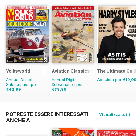
Volksworld
Aviation Classics Monthly
The Ultimate Guid
Annual Digital
Annual Digital
Acquista per
€10,9
Subscription per
Subscription per
€42,99
€39,99
€71.88
Risparmio
40%
€59.88
Risparmio
33%
POTRESTE ESSERE INTERESSATI
Visualizza tutti
ANCHE A
EXTRA