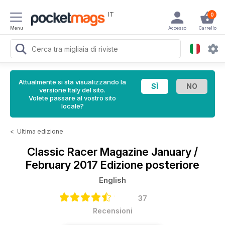
IT
0
Menu
Accesso
Carrello
Attualmente si sta visualizzando la
versione Italy del sito.
Volete passare al vostro sito
locale?
<
Ultima edizione
Classic Racer Magazine
January /
February 2017 Edizione posteriore
English
37
Recensioni