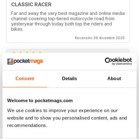
CLASSIC RACER
Far and away the very best magazine and online media
channel covering top-tiered motorcycle road from
yesteryear through today both top the riders and
bikes.
Recensito 26 dicembre 2025
CLASSIC RACER MAG
Consent
Details
About
Classic Racer Mag is one of the few periodicals on the
market aimed at the classic bike racer, it's definitely the
best available with the largest readership.
Recommended to any classic bike racer or fan.
Welcome to pocketmags.com
We use cookies to improve your experience on our
Recensito 07 luglio 2019
website and to show you personalised content, ads and
recommendations.