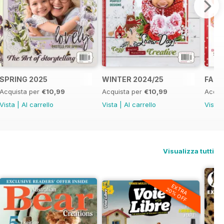
SPRING 2025
WINTER 2024/25
FALL
Acquista per
€10,99
Acquista per
€10,99
Acqui
Vista
|
Al carrello
Vista
|
Al carrello
Vista
Visualizza tutti
EXTRA
20% OFF