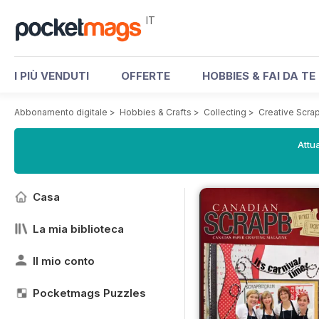
IT
I PIÙ VENDUTI
OFFERTE
HOBBIES & FAI DA TE
Abbonamento digitale
>
Hobbies & Crafts
>
Collecting
>
Creative Scra
Attua
Casa
La mia biblioteca
Il mio conto
Pocketmags Puzzles