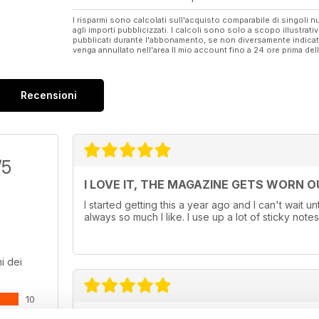
I risparmi sono calcolati sull'acquisto comparabile di singoli
agli importi pubblicizzati. I calcoli sono solo a scopo illustrati
pubblicati durante l'abbonamento, se non diversamente indic
venga annullato nell'area Il mio account fino a 24 ore prima d
Recensioni
/5
I LOVE IT, THE MAGAZINE GETS WORN OU
I started getting this a year ago and I can't wait u
always so much I like. I use up a lot of sticky not
i dei
10