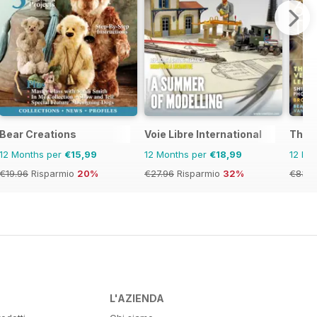
Bear Creations
Voie Libre International
The 
12 Months per
€15,99
12 Months per
€18,99
12 Mo
€19.96
Risparmio
20%
€27.96
Risparmio
32%
€83.8
L'AZIENDA