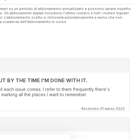
 numeri su un periodo di abbonamento annualizzato e possono variare rispetto
vo. Gli abbonamenti digitali includono l'ultimo numero e tutti i numeri regolari
ato. L'abbonamento scelto si rinnoverà automaticamente a meno che non
ella scadenza dell'abbonamento in corso.
T BY THE TIME I'M DONE WITH IT.
ntil each issue comes. I refer to them frequently there's
es marking all the places I want to remember.
Recensito 01 marzo 2022