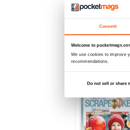
4
3
2
Consent
1
Welcome to pocketmags.co
VISUALIZZA LE REC
We use cookies to improve y
recommendations.
EDIZIONI INDIETRO
Do not sell or share