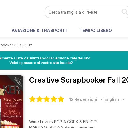
AVIAZIONE & TRASPORTI
TEMPO LIBERO
pbooker
>
Fall 2012
lmente si sta visualizzando la versione Italy del sito.
Volete passare al vostro sito locale?
Creative Scrapbooker
Fall 2
12 Recensioni
• English
•
Wine Lovers POP A CORK & ENJOY!
MAKE YOUR OWN Paper Jewellery