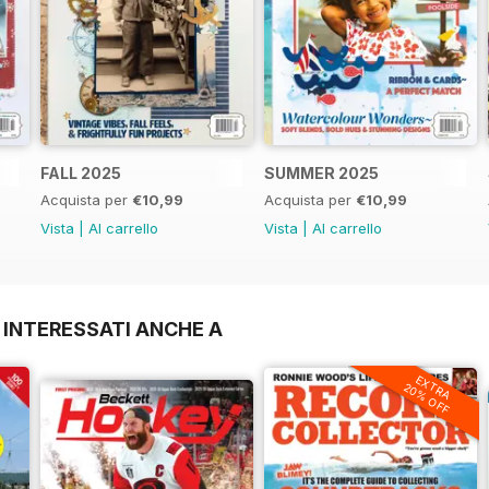
FALL 2025
SUMMER 2025
Acquista per
€10,99
Acquista per
€10,99
Vista
|
Al carrello
Vista
|
Al carrello
 INTERESSATI ANCHE A
EXTRA
20% OFF