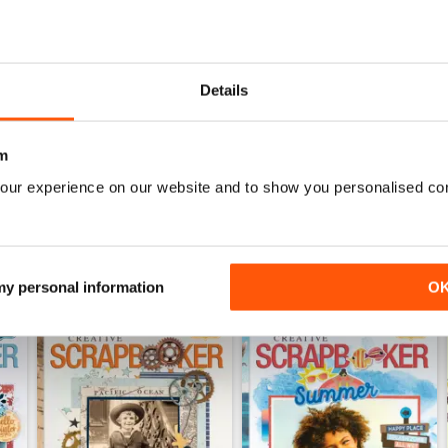
CREATIVE SCRAPBOOKER
2
Thank you for keeping Scrapbooking alive! Love
0
0
Details
0
m
ENSIONI
our experience on our website and to show you personalised co
 my personal information
O