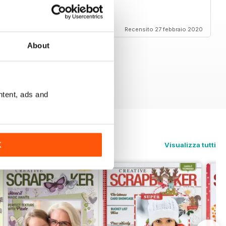
 your magazine. Fan in USA
Recensito 27 febbraio 2020
About
ntent, ads and
K
Visualizza tutti