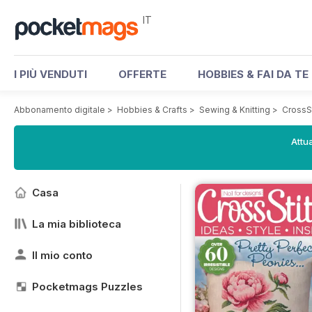
IT
I PIÙ VENDUTI
OFFERTE
HOBBIES & FAI DA TE
Abbonamento digitale
>
Hobbies & Crafts
>
Sewing & Knitting
>
CrossS
Attua
Casa
La mia biblioteca
Il mio conto
Pocketmags Puzzles