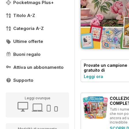
Pocketmags Plus+
Titolo A-Z
Categoria A-Z
Ultime offerte
Buoni regalo
Provate un
campione
Attiva un abbonamento
gratuito
di
CrossStitcher
Leggi ora
Supporto
COLLEZI
Leggi ovunque
COMPLE
Tutti i numer
che non p
ancora ad 
incredibile
SCOPRI D
Modalità di pagamento