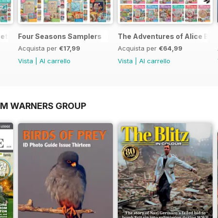
et
Four Seasons Samplers
The Adventures of Alice Bun
Acquista per
€17,99
Acquista per
€64,99
Vista
|
Al carrello
Vista
|
Al carrello
OM WARNERS GROUP