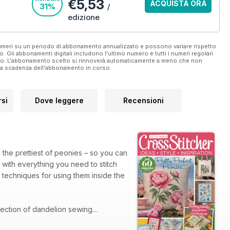
€5,53
ACQUISTA ORA
31%
/
edizione
 numeri su un periodo di abbonamento annualizzato e possono variare rispetto
vo. Gli abbonamenti digitali includono l'ultimo numero e tutti i numeri regolari
ato. L'abbonamento scelto si rinnoverà automaticamente a meno che non
ella scadenza dell'abbonamento in corso.
si
Dove leggere
Recensioni
 the prettiest of peonies – so you can
– with everything you need to stitch
techniques for using them inside the
llection of dandelion sewing
r Parisian tote design, and celebrate