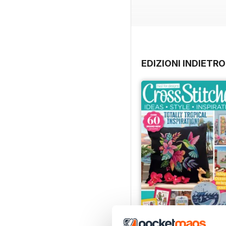
man’s best friend with ou
Plus, our Back To School 
picture are colourful and
EDIZIONI INDIETRO