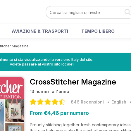
AVIAZIONE & TRASPORTI
TEMPO LIBERO
titcher Magazine
lmente si sta visualizzando la versione Italy del sito.
Volete passare al vostro sito locale?
CrossStitcher Magazine
13 numeri all'anno
846 Recensioni
• English
From €4,46 per numero
Proudly stitching together fresh contemporary ideas w
that can help you make the most of your cross-stitch