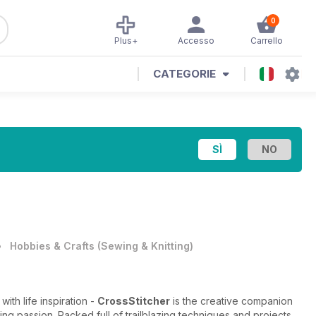
0
Plus+
Accesso
Carrello
CATEGORIE
•
Hobbies & Crafts
(
Sewing & Knitting
)
ith life inspiration -
CrossStitcher
is the creative companion
ing passion. Packed full of trailblazing techniques and projects