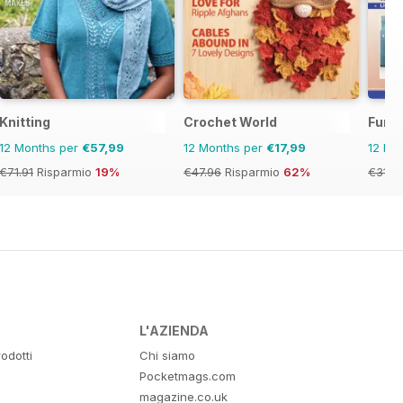
Knitting
Crochet World
Fun 
12 Months per
€57,99
12 Months per
€17,99
12 Mo
€71.91
Risparmio
19%
€47.96
Risparmio
62%
€31.9
L'AZIENDA
odotti
Chi siamo
Pocketmags.com
magazine.co.uk