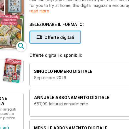
for you to try at home, this digital magazine encourag
read more
downloaded to your device.
Released monthly,
CrossStitcher
offers a variety o
SELEZIONARE IL FORMATO:
ever need. Enjoy access to the thoughts and ideas of
you in all of your creative endeavours. Each issue cat
Offerte digitali
sure to satisfy vintage, contemporary, quirky, and tra
With ideas for turning designs into accessories
Offerte digitali disponibili:
and the lives of your loved ones, a CrossStitche
cross-stitching journey.
SINGOLO NUMERO DIGITALE
September 2026
ANNUALE
ABBONAMENTO DIGITALE
ONE
TA
€57,99
fatturati annualmente
i arretrati
ossedete
un prezzo
MENSILE
ABBONAMENTO DIGITALE
I PIÙ