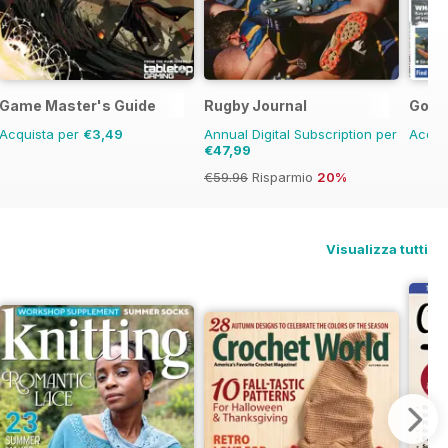
Game Master's Guide
Rugby Journal
Go C
Acquista per
€3,49
Annual Digital Subscription per
Acqui
€47,99
€59.96
Risparmio
20%
Visualizza tutti