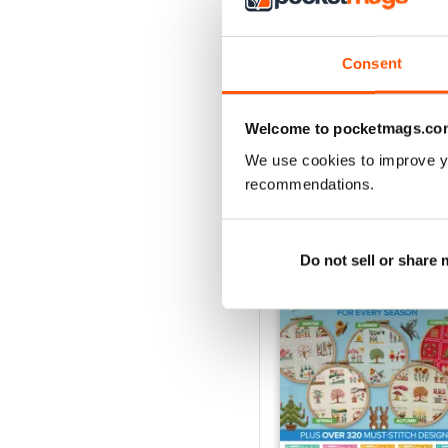
August 2026
Acquista per
€7,99
Consent
Vista
|
Al carrello
Welcome to pocketmags.co
We use cookies to improve y
recommendations.
SPECIAL EDITIONS
Do not sell or share