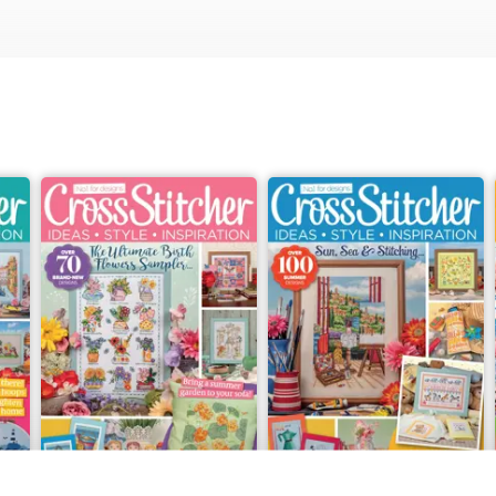
r sampler filled with dogs being dogs.
alphabet is perfect for personalised gifts for school-starters, whil
 joyful designs for when you simply want to enjoy a seasonal stitch.