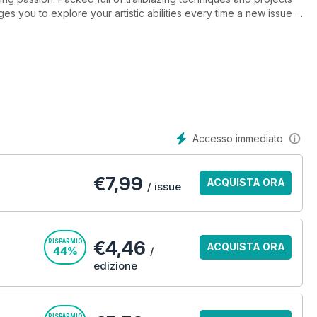
es you to explore your artistic abilities every time a new issue is
f trend-led projects alongside all the technical advice you could
 a talented pool of designers who use their innovation to assist
ers to the styles that interest you the most, with patterns that are
ditional styling preferences.
, gifts, and homestyle items that can brighten up your home
Accesso immediato
r digital magazine subscription is perfect for you and your
€
7,99
ACQUISTA ORA
/ issue
€4,46
RISPARMIO
ACQUISTA ORA
44%
/
edizione
RISPARMIO