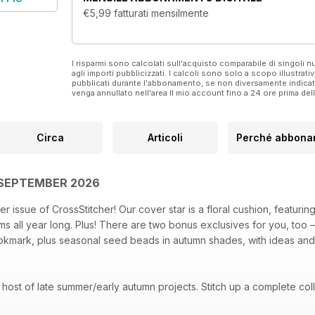
€5,99
fatturati mensilmente
I risparmi sono calcolati sull'acquisto comparabile di singoli
agli importi pubblicizzati. I calcoli sono solo a scopo illustrati
pubblicati durante l'abbonamento, se non diversamente indic
venga annullato nell'area Il mio account fino a 24 ore prima d
Circa
Articoli
Perché abbonar
 SEPTEMBER 2026
issue of CrossStitcher! Our cover star is a floral cushion, featuring
oms all year long. Plus! There are two bonus exclusives for you, too 
kmark, plus seasonal seed beads in autumn shades, with ideas and 
le host of late summer/early autumn projects. Stitch up a complete co
 with our four cards with a musical theme. Make a stylish bag with ou