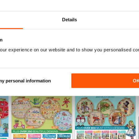
July 2026
Summer 2026
Acquista per
€7,99
Acquista per
€7,99
Details
Vista
|
Al carrello
Vista
|
Al carrello
m
our experience on our website and to show you personalised co
 my personal information
O