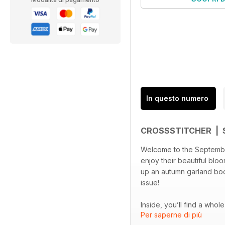
In questo numero
CROSSSTITCHER |
Welcome to the September 
enjoy their beautiful blo
up an autumn garland boo
issue!
Inside, you’ll find a who
Per saperne di più
accessories, or take note