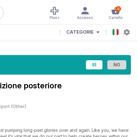
0
Plus+
Accesso
Carrello
CATEGORIE
izione posteriore
Sport
(
Other
)
 fist pumping long-past glories over and again. Like you, we have
el it’s vital that we do our part to help create heroes within our