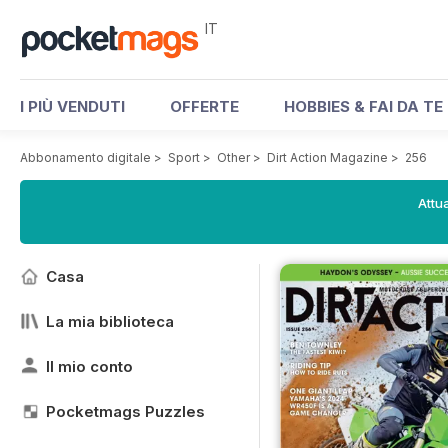
IT
I PIÙ VENDUTI
OFFERTE
HOBBIES & FAI DA TE
Abbonamento digitale
>
Sport
>
Other
>
Dirt Action Magazine
>
256
Attua
Casa
La mia biblioteca
Il mio conto
Pocketmags Puzzles