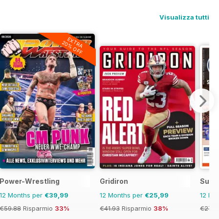
Visualizza tutti
EXTRA
20% OFF
Power-Wrestling
Gridiron
Supe
12 Months per
€39,99
12 Months per
€25,99
12 Mo
€59.88
Risparmio
33%
€41.93
Risparmio
38%
€27.3