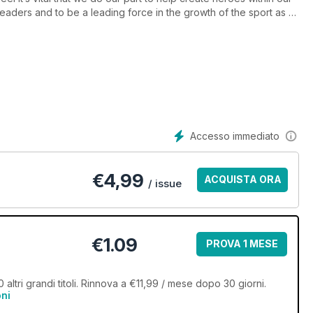
readers and to be a leading force in the growth of the sport as a
 to still feature Australian athletes on the cover — and we don’t
at we can to give up-and-coming talent a boost. Dirt Action was
mething far bigger in scope, both on the page and in digital form,
g.
Accesso immediato
€
4,99
ACQUISTA ORA
/ issue
€1.09
PROVA 1 MESE
0 altri grandi titoli. Rinnova a €11,99 / mese dopo 30 giorni.
oni