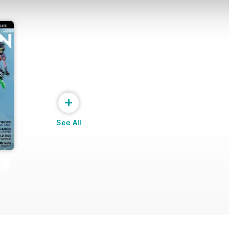
+
See All