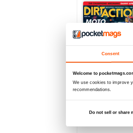
Consent
Welcome to pocketmags.co
We use cookies to improve y
268
recommendations.
Acquista per
€6,99
Vista
|
Al carrello
Do not sell or share