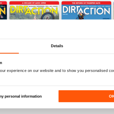
Details
m
our experience on our website and to show you personalised co
267
266
Acquista per
€6,99
Acquista per
€6,99
Vista
|
Al carrello
Vista
|
Al carrello
 my personal information
O