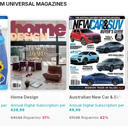
OM UNIVERSAL MAGAZINES
Home Design
Australian New Car & SUV B
n per
Annual Digital Subscription per
Annual Digital Subscription per
€28,99
€6,99
€41.94
Risparmio
31%
€11.98
Risparmio
42%