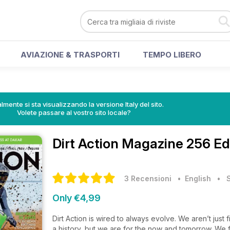
AVIAZIONE & TRASPORTI
TEMPO LIBERO
lmente si sta visualizzando la versione Italy del sito.
Volete passare al vostro sito locale?
Dirt Action Magazine
256 Ed
3 Recensioni
• English
•
Only €4,99
Dirt Action is wired to always evolve. We aren’t just
a history, but we are for the now and tomorrow. We fe