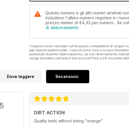
Questo numero e gli altri numeri arretrati n
includono l'ultimo numero regolare e i nuov
prezzo minimo di
€4,33
per numero . Se vol
di abbonamento
I risparmi sono calcolati sull'acquisto comparabile di singoli
agli importi pubblicizzati. I calcoli sono solo a scopo illustrati
pubblicati durante l'abbonamento, se non diversamente indic
venga annullato nell'area Il mio account fino a 24 ore prima d
Dove leggere
Recensioni
/5
DIRT ACTION
Quality tests without being "orange".