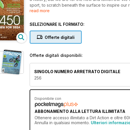
sport, to scratch beneath the surface to inspire our 
read more
whole. Dirt Action is the last magazine by some years
just tap the top riders over and over; we also do wh
born as a trailriding magazine but has grown into so
SELEZIONARE IL FORMATO:
covering MX, trailriding, adventure and enduro racin
Offerte digitali
Offerte digitali disponibili:
SINGOLO NUMERO ARRETRATO DIGITALE
256
Disponibile con
ABBONAMENTO ALLA LETTURA ILLIMITATA
Ottenere
accesso illimitato
a Dirt Action e oltre 60
Annulla in qualsiasi momento.
Ulteriori informazi