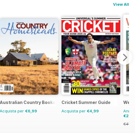
View All
uyers Guide
Australian Country Bookazines
Cricket Summer Guide
Well
Acquista per
€6,99
Acquista per
€4,99
Annual
€28,
€41.9