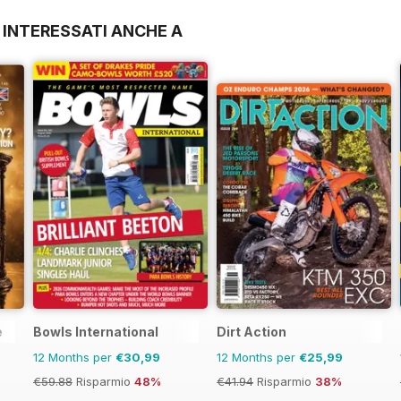
 INTERESSATI ANCHE A
e
Bowls International
Dirt Action
12 Months per
€30,99
12 Months per
€25,99
€59.88
Risparmio
48%
€41.94
Risparmio
38%