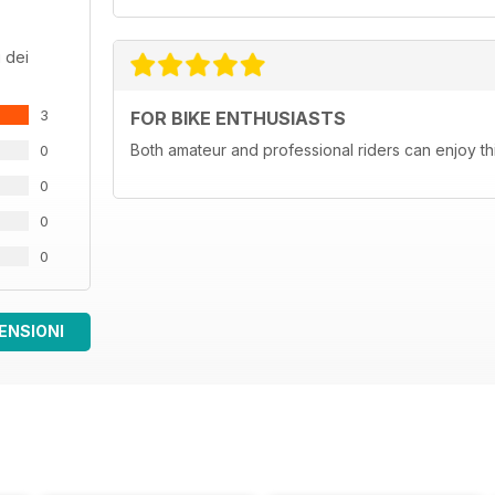
 dei
3
FOR BIKE ENTHUSIASTS
Both amateur and professional riders can enjoy th
0
0
0
0
ENSIONI