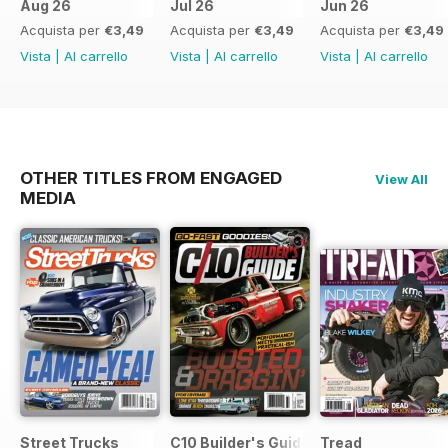
Aug 26
Jul 26
Jun 26
Acquista per
€3,49
Acquista per
€3,49
Acquista per
€3,49
Vista
|
Al carrello
Vista
|
Al carrello
Vista
|
Al carrello
OTHER TITLES FROM ENGAGED
View All
MEDIA
Street Trucks
C10 Builder's Guide
Tread