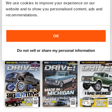
GOOD MAG
We use cookies to improve your experience on our
website and to show you personalised content, ads and
good mag
recommendations.
Recensito 21 agosto 2022
OK
Do not sell or share my personal information
EDIZIONI INDIETRO
Visualizza tutti