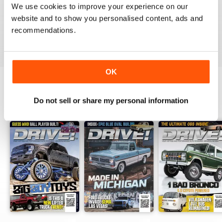
GOOD MAG
We use cookies to improve your experience on our
website and to show you personalised content, ads and
good mag
recommendations.
Recensito 21 agosto 2022
OK
Do not sell or share my personal information
EDIZIONI INDIETRO
Visualizza tutti