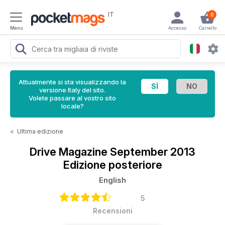
IT
0
Menu
Accesso
Carrello
Attualmente si sta visualizzando la
versione Italy del sito.
Volete passare al vostro sito
locale?
<
Ultima edizione
Drive Magazine
September 2013
Edizione posteriore
English
5
Recensioni