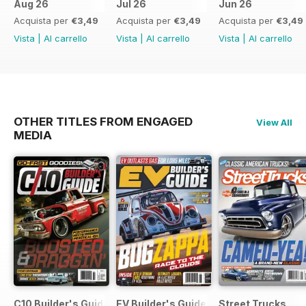
Aug 26
Jul 26
Jun 26
Acquista per
€3,49
Acquista per
€3,49
Acquista per
€3,49
Vista
|
Al carrello
Vista
|
Al carrello
Vista
|
Al carrello
OTHER TITLES FROM ENGAGED
View All
MEDIA
C10 Builder's Guide
EV Builder's Guide
Street Trucks