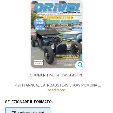
SUMMER TIME SHOW SEASON
49TH ANNUAL L.A. ROADSTERS SHOW POMONA
read more
MORE EVENT COVERAGE
CINTAGE DRAGS IRWINDALE
HOT TODS IN THE PARK
SELEZIONARE IL FORMATO:
INK-N-IRON MOTORAMA QUEEN MARY
PERFORMANCE & STYLING PARTS