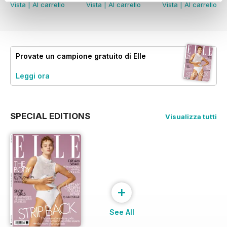
Vista
|
Al carrello
Vista
|
Al carrello
Vista
|
Al carrello
Provate un
campione gratuito
di Elle
Leggi ora
SPECIAL EDITIONS
Visualizza tutti
+
See All