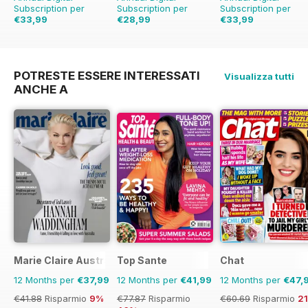
Subscription per
Subscription per
Subscription per
€33,99
€28,99
€33,99
€59.90
Risparmio
€59.90
Risparmio
€83.88
Risparmio
43%
52%
59%
POTRESTE ESSERE INTERESSATI
Visualizza tutti
ANCHE A
Marie Claire Australia
Top Sante
Chat
12 Months per
€37,99
12 Months per
€41,99
12 Months per
€47,
€41.88
Risparmio
9%
€77.87
Risparmio
€60.69
Risparmio
2