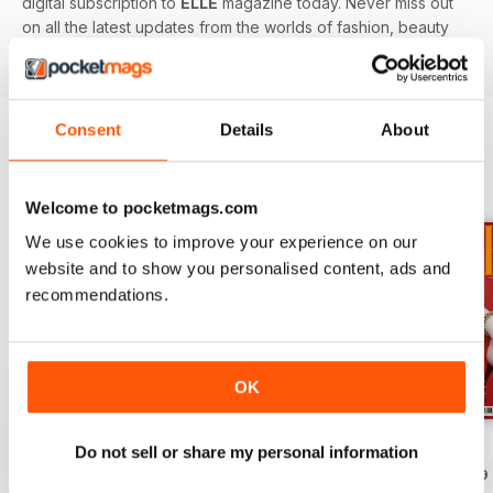
digital subscription to
ELLE
magazine today. Never miss out
on all the latest updates from the worlds of fashion, beauty
and entertainment.
Consent
Details
About
EDIZIONI INDIETRO
Visualizza tutti
Welcome to pocketmags.com
We use cookies to improve your experience on our
website and to show you personalised content, ads and
recommendations.
OK
Jul/Aug-26
Jun-26
May-26
Do not sell or share my personal information
Acquista per
€5,99
Acquista per
€5,99
Acquista per
€5,99