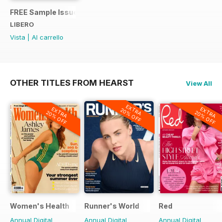
FREE Sample Issue
LIBERO
Vista
|
Al carrello
OTHER TITLES FROM HEARST
View All
EXTRA
EXTRA
EXTRA
20% OFF
20% OFF
20% OFF
Women's Health
Runner's World
Red
Annual Digital
Annual Digital
Annual Digital