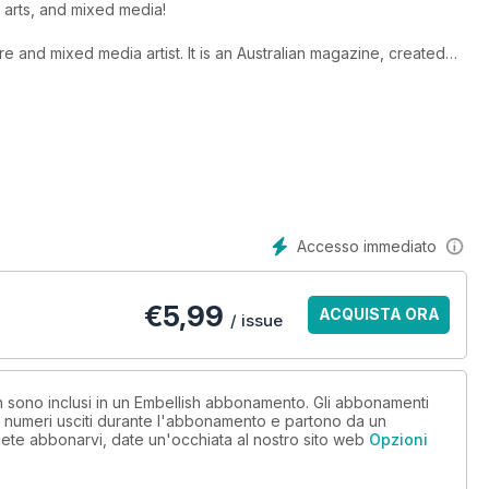
e arts, and mixed media!
re and mixed media artist. It is an Australian magazine, created
instructions to get you creating your own artworks. You will find:
Accesso immediato
an, the beach, the garden) which has helped bring out extra
€
5,99
ACQUISTA ORA
/ issue
ders send in a textile art postcard relating to a specific theme
hed on Facebook for voting and a prize. All participants receive a
on sono inclusi in un Embellish abbonamento. Gli abbonamenti
i numeri usciti durante l'abbonamento e partono da un
ete abbonarvi, date un'occhiata al nostro sito web
Opzioni
d December each year. Your subscription will begin with the
 the current issue of Embellish, place your subscription order and