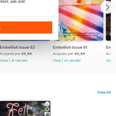
ntent, ads and
K
Embellish Issue 62
Embellish Issue 61
Embel
Acquista per
€5,99
Acquista per
€5,99
Acqui
Vista
|
Al carrello
Vista
|
Al carrello
Vista
View All