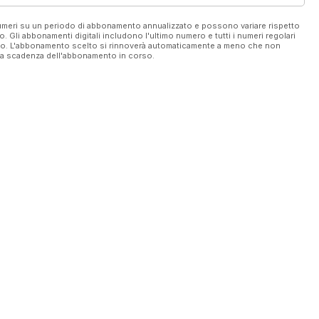
uest the different start issue.
 numeri su un periodo di abbonamento annualizzato e possono variare rispetto
vo. Gli abbonamenti digitali includono l'ultimo numero e tutti i numeri regolari
ato. L'abbonamento scelto si rinnoverà automaticamente a meno che non
ella scadenza dell'abbonamento in corso.