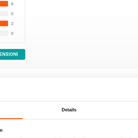
6
0
2
0
ENSIONI
Details
m