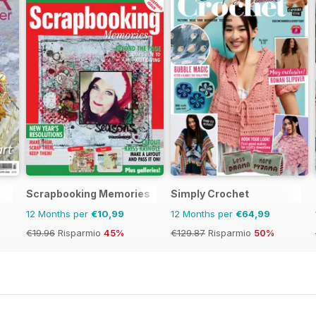
Scrapbooking Memories
Simply Crochet
12 Months per
€10,99
12 Months per
€64,99
€19.96
Risparmio
45%
€129.87
Risparmio
50%