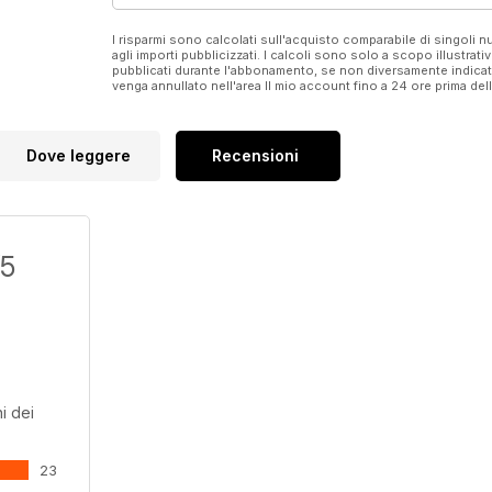
then email thegirls@artwearpublications.com.au to req
I risparmi sono calcolati sull'acquisto comparabile di singoli
We know you will enjoy this great magazine!
agli importi pubblicizzati. I calcoli sono solo a scopo illustrati
pubblicati durante l'abbonamento, se non diversamente indic
venga annullato nell'area Il mio account fino a 24 ore prima d
Dove leggere
Recensioni
/5
i dei
23