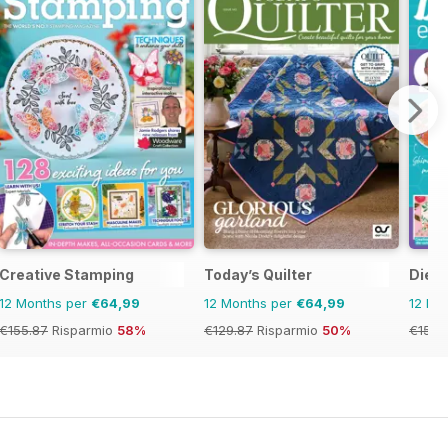
Creative Stamping
Today’s Quilter
Die-C
12 Months per
€64,99
12 Months per
€64,99
12 Mo
€155.87
Risparmio
58%
€129.87
Risparmio
50%
€155.