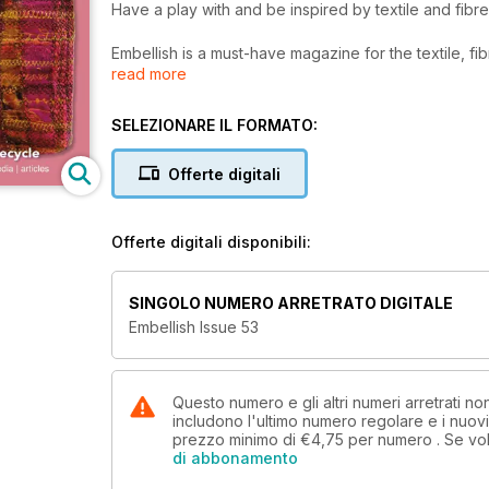
Have a play with and be inspired by textile and fibr
Embellish is a must-have magazine for the textile, fib
read more
here in Australia, and read worldwide.
Each issue is filled with inspiration, information and 
SELEZIONARE IL FORMATO:
Artist profiles
Student profiles
Offerte digitali
Wonderful projects and techniques to try
Great feature articles
Book reviews
Offerte digitali disponibili:
And so much more!
Each issue since issue 20 now has a theme (eg. Jap
SINGOLO NUMERO ARRETRATO DIGITALE
creativity and fun for both contributors and readers.
Embellish Issue 53
Each issue also has a reader postcard swap where rea
– some are published in Embellish and all are publis
swapped postcard back.
Questo numero e gli altri numeri arretrati n
includono l'ultimo numero regolare e i nuov
prezzo minimo di
€4,75
per numero . Se vol
Embellish is published in March, June, September an
di abbonamento
NEXT issue to be published. If you wish to start with