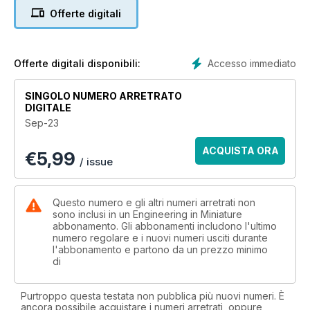
Offerte digitali
Peter and Matthew Kenington complete their ride-on 7.25-
inch gauge tender project – and earn an award
While Rich Wightman and Julian Harrison tackle the gearing
Accesso immediato
Offerte digitali disponibili:
of their budget battery loco builds
SINGOLO NUMERO ARRETRATO
Rich also shows us how to make safety valves in the home
DIGITALE
workshop
Sep-23
And John Arrowsmith reports from a damp but busy Dreaming
ACQUISTA ORA
€
5,99
Spires Rally in Oxford.
/ issue
With Tech-Ed Harry facing even more challenges at
Fairbourne, an LNER rally in Lincolnshire and much more,
Questo numero e gli altri numeri arretrati non
there's plenty for all model engineers in Engineering in
sono inclusi in un Engineering in Miniature
abbonamento. Gli abbonamenti includono l'ultimo
Miniature.
numero regolare e i nuovi numeri usciti durante
l'abbonamento e partono da un prezzo minimo
di
Purtroppo questa testata non pubblica più nuovi numeri. È
ancora possibile acquistare i numeri arretrati, oppure