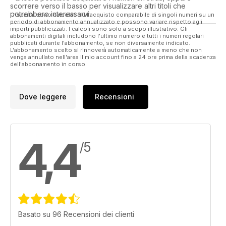
scorrere verso il basso per visualizzare altri titoli che
potrebbero interessarvi.
I risparmi sono calcolati sull'acquisto comparabile di singoli numeri su un
periodo di abbonamento annualizzato e possono variare rispetto agli
importi pubblicizzati. I calcoli sono solo a scopo illustrativo. Gli
abbonamenti digitali includono l'ultimo numero e tutti i numeri regolari
pubblicati durante l'abbonamento, se non diversamente indicato.
L'abbonamento scelto si rinnoverà automaticamente a meno che non
venga annullato nell'area Il mio account fino a 24 ore prima della scadenza
dell'abbonamento in corso.
Dove leggere
Recensioni
4,4
/5
Basato su 96 Recensioni dei clienti