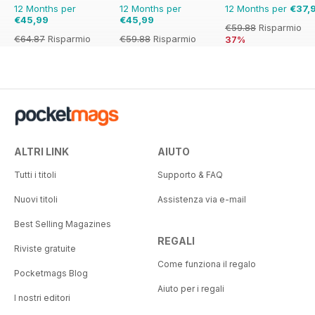
12 Months per
12 Months per
12 Months per
€37,
€45,99
€45,99
€59.88
Risparmio
€64.87
Risparmio
€59.88
Risparmio
37%
29%
23%
ALTRI LINK
AIUTO
Tutti i titoli
Supporto & FAQ
Nuovi titoli
Assistenza via e-mail
Best Selling Magazines
REGALI
Riviste gratuite
Come funziona il regalo
Pocketmags Blog
Aiuto per i regali
I nostri editori