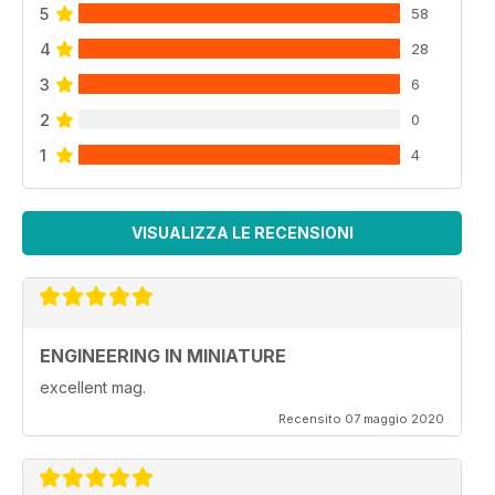
5
58
4
28
3
6
2
0
1
4
VISUALIZZA LE RECENSIONI
ENGINEERING IN MINIATURE
excellent mag.
Recensito 07 maggio 2020