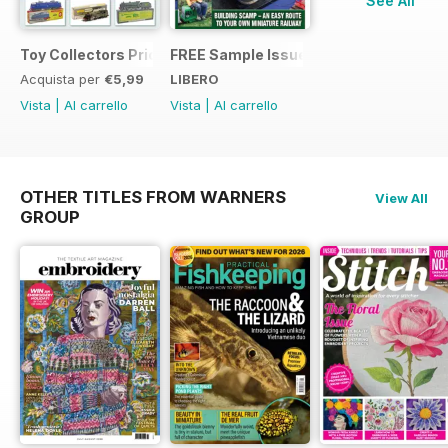
See All
Toy Collectors Price Guide (Trains)
FREE Sample Issue
Acquista per
€5,99
LIBERO
Vista
|
Al carrello
Vista
|
Al carrello
OTHER TITLES FROM WARNERS
View All
GROUP