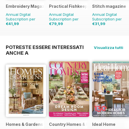
Embroidery Magazine
Practical Fishkeeping
Stitch magazine
Annual Digital
Annual Digital
Annual Digital
Subscription per
Subscription per
Subscription per
€41,99
€79,99
€31,99
€47.94
Risparmio
12%
€95.88
Risparmio
17%
€47.94
Risparmio
33%
POTRESTE ESSERE INTERESSATI
Visualizza tutti
ANCHE A
Homes & Gardens
Country Homes & Interiors
Ideal Home