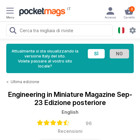
IT
0
Menu
Accesso
Carrello
Attualmente si sta visualizzando la
versione Italy del sito.
Volete passare al vostro sito
locale?
<
Ultima edizione
Engineering in Miniature Magazine
Sep-
23 Edizione posteriore
English
96
Recensioni