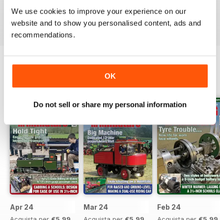
We use cookies to improve your experience on our
Recensito 03 marzo 2020
website and to show you personalised content, ads and
recommendations.
OK
EDIZIONI INDIETRO
Visualizza tutti
Do not sell or share my personal information
Apr 24
Mar 24
Feb 24
Acquista per
€5,99
Acquista per
€5,99
Acquista per
€5,99