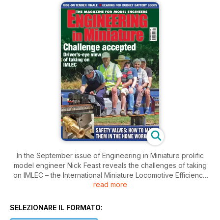
In the September issue of Engineering in Miniature prolific
model engineer Nick Feast reveals the challenges of taking
on IMLEC – the International Miniature Locomotive Efficiency
read more
Competition.
Nick also continues his voyage into fantasy with his 3.5-inch
SELEZIONARE IL FORMATO:
gauge tank engine version of the Southern Railway Q1.