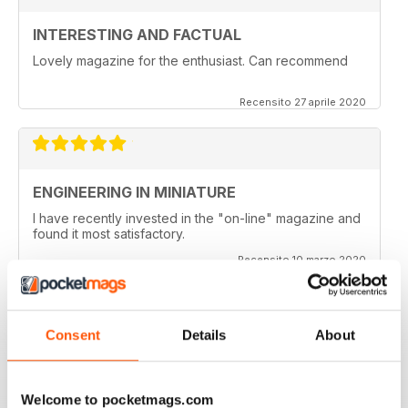
INTERESTING AND FACTUAL
Lovely magazine for the enthusiast. Can recommend
Recensito 27 aprile 2020
ENGINEERING IN MINIATURE
I have recently invested in the "on-line" magazine and
found it most satisfactory.
Recensito 10 marzo 2020
Consent
Details
About
ENJOYABLE READ!
Very much enjoy reading Engineering in Miniature as a
digital magazine, will keep reading.
Welcome to pocketmags.com