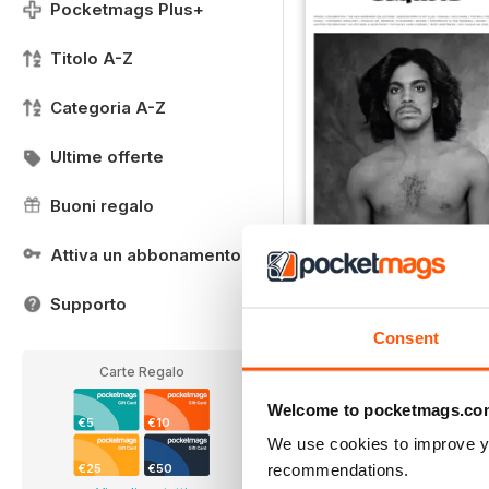
Pocketmags Plus+
Titolo A-Z
Categoria A-Z
Ultime offerte
Buoni regalo
Attiva un abbonamento
FREE Sample Issue
LIBERO
Supporto
Vista
|
Al carrello
Consent
Carte Regalo
Welcome to pocketmags.co
€5
€10
We use cookies to improve y
recommendations.
€25
€50