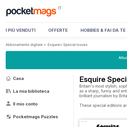
IT
I PIÙ VENDUTI
OFFERTE
HOBBIES & FAI DA TE
Abbonamento digitale
>
Esquire
>
Special Issues
Attua
Esquire Speci
Casa
Britain's most stylish, so
La mia biblioteca
as a sharp, funny and ent
brilliant journalism by B
Il mio conto
These special editions ar
Pocketmags Puzzles